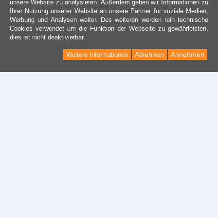
unsere Website zu analysieren. Außerdem geben wir Informationen zu
Ihrer Nutzung unserer Website an unsere Partner für soziale Medien,
Werbung und Analysen weiter. Des weiteren werden rein technische
Cookies verwendet um die Funktion der Webseite zu gewährleisten,
dies ist nicht deaktivierbar.
Ablehnen
Annehmen
Weitere Informationen