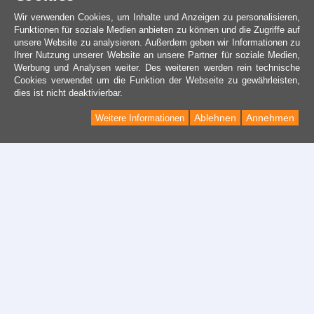
Wir verwenden Cookies, um Inhalte und Anzeigen zu personalisieren,
Funktionen für soziale Medien anbieten zu können und die Zugriffe auf
unsere Website zu analysieren. Außerdem geben wir Informationen zu
Ihrer Nutzung unserer Website an unsere Partner für soziale Medien,
Werbung und Analysen weiter. Des weiteren werden rein technische
Cookies verwendet um die Funktion der Webseite zu gewährleisten,
dies ist nicht deaktivierbar.
Ablehnen
Annehmen
Weitere Informationen