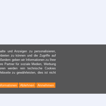
lte und Anzeigen zu personalisieren,
nbieten zu können und die Zugriffe auf
ßerdem geben wir Informationen zu Ihrer
re Partner für soziale Medien, Werbung
eren werden rein technische Cookies
bseite zu gewährleisten, dies ist nicht
Ablehnen
Annehmen
nformationen
Back