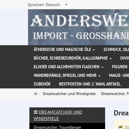
Sprachen:
Deutsch
ÄTHERISCHE UND MAGISCHE ÖLE
SCHMUCK, SIL
BÜCHER, SCHREIBZUBEHÖR, KALLIGRAPHIE
DIVI
ELIXIER UND ALCHEMISTEN FLASCHEN
FIGUREN
WANDBEHÄNGE, SPIEGEL UND MEHR
MAGIE- UN
ZUBEHÖR
RESTPOSTEN UND 2. WAHL ARTIKEL
Startseite
Dreamcatcher und Windspiele
Dreamcatcher, 
Drea
DREAMCATCHER UND
WINDSPIELE
Dreamcatcher, Traumfänger
Zu 