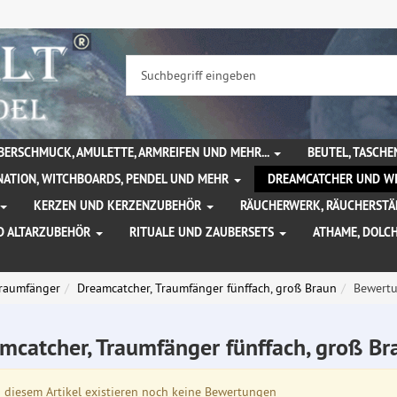
BERSCHMUCK, AMULETTE, ARMREIFEN UND MEHR...
BEUTEL, TASCH
NATION, WITCHBOARDS, PENDEL UND MEHR
DREAMCATCHER UND W
KERZEN UND KERZENZUBEHÖR
RÄUCHERWERK, RÄUCHERSTÄ
D ALTARZUBEHÖR
RITUALE UND ZAUBERSETS
ATHAME, DOLC
Traumfänger
Dreamcatcher, Traumfänger fünffach, groß Braun
Bewert
mcatcher, Traumfänger fünffach, groß B
diesem Artikel existieren noch keine Bewertungen