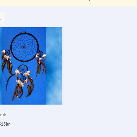
k
315br