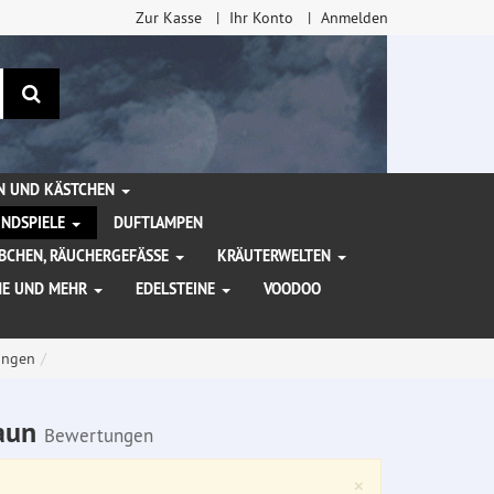
Zur Kasse
Ihr Konto
Anmelden
Suchen
EN UND KÄSTCHEN
INDSPIELE
DUFTLAMPEN
BCHEN, RÄUCHERGEFÄSSE
KRÄUTERWELTEN
HE UND MEHR
EDELSTEINE
VOODOO
ungen
raun
Bewertungen
Close
×