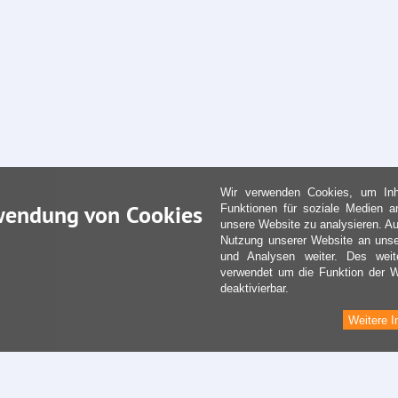
Wir verwenden Cookies, um Inha
wendung von Cookies
Funktionen für soziale Medien a
unsere Website zu analysieren. Au
Nutzung unserer Website an unse
und Analysen weiter. Des weit
verwendet um die Funktion der We
deaktivierbar.
Weitere I