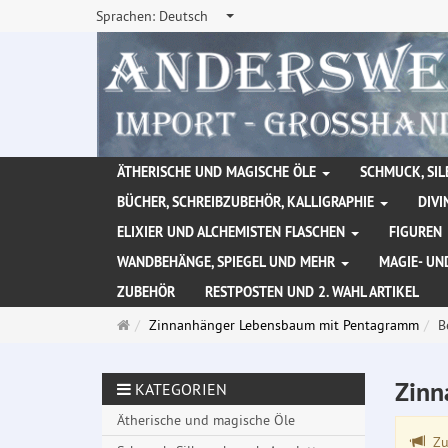
Sprachen:
Deutsch
ÄTHERISCHE UND MAGISCHE ÖLE
SCHMUCK, SIL
BÜCHER, SCHREIBZUBEHÖR, KALLIGRAPHIE
DIVI
ELIXIER UND ALCHEMISTEN FLASCHEN
FIGUREN
WANDBEHÄNGE, SPIEGEL UND MEHR
MAGIE- UN
ZUBEHÖR
RESTPOSTEN UND 2. WAHL ARTIKEL
Startseite
Zinnanhänger Lebensbaum mit Pentagramm
B
Zinn
KATEGORIEN
Ätherische und magische Öle
Zu 