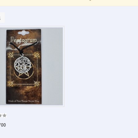
k
700