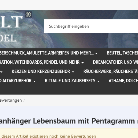
BERSCHMUCK, AMULETTE, ARMREIFEN UND MEHR...
BEUTEL, TASCH
NATION, WITCHBOARDS, PENDEL UND MEHR
DREAMCATCHER UND W
KERZEN UND KERZENZUBEHÖR
RÄUCHERWERK, RÄUCHERSTÄ
D ALTARZUBEHÖR
RITUALE UND ZAUBERSETS
ATHAME, DOLC
ewertungen
anhänger Lebensbaum mit Pentagramm
diesem Artikel existieren noch keine Bewertungen