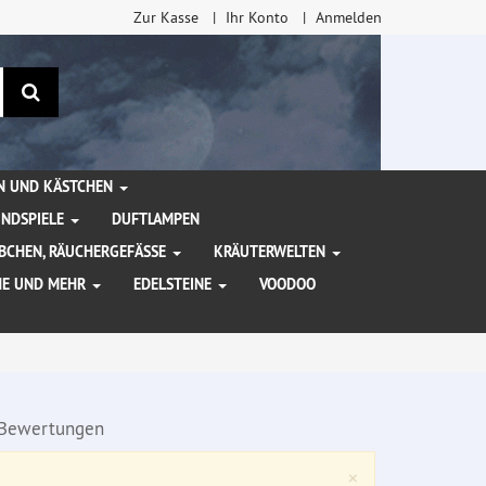
Zur Kasse
Ihr Konto
Anmelden
Suchen
EN UND KÄSTCHEN
INDSPIELE
DUFTLAMPEN
BCHEN, RÄUCHERGEFÄSSE
KRÄUTERWELTEN
HE UND MEHR
EDELSTEINE
VOODOO
Bewertungen
Close
×