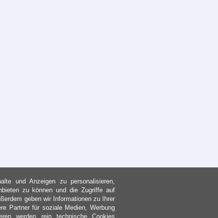
lte und Anzeigen zu personalisieren,
nbieten zu können und die Zugriffe auf
ßerdem geben wir Informationen zu Ihrer
re Partner für soziale Medien, Werbung
eren werden rein technische Cookies