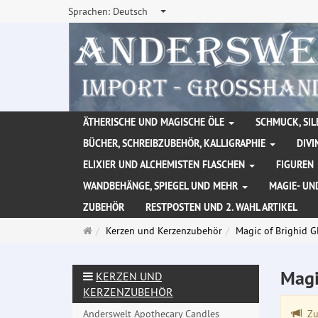
Sprachen:
Deutsch
ÄTHERISCHE UND MAGISCHE ÖLE
SCHMUCK, SIL
BÜCHER, SCHREIBZUBEHÖR, KALLIGRAPHIE
DIVI
ELIXIER UND ALCHEMISTEN FLASCHEN
FIGUREN
WANDBEHÄNGE, SPIEGEL UND MEHR
MAGIE- UN
ZUBEHÖR
RESTPOSTEN UND 2. WAHL ARTIKEL
Startseite
Kerzen und Kerzenzubehör
Magic of Brighid G
Magi
KERZEN UND
KERZENZUBEHÖR
Anderswelt Apothecary Candles
Zu 