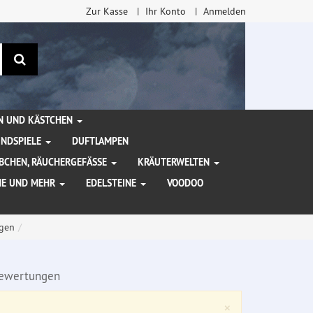
Zur Kasse
Ihr Konto
Anmelden
Suchen
EN UND KÄSTCHEN
INDSPIELE
DUFTLAMPEN
BCHEN, RÄUCHERGEFÄSSE
KRÄUTERWELTEN
HE UND MEHR
EDELSTEINE
VOODOO
gen
ewertungen
Close
×