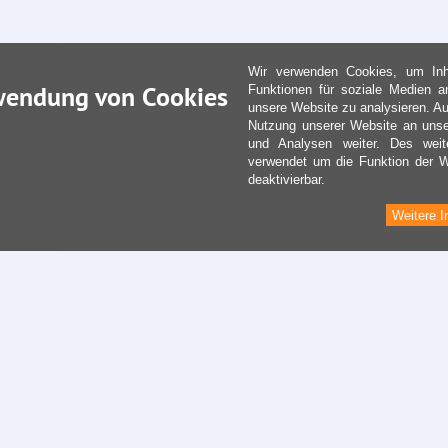
Wir verwenden Cookies, um Inha
wendung von Cookies
Funktionen für soziale Medien a
unsere Website zu analysieren. Au
Nutzung unserer Website an unse
und Analysen weiter. Des weit
verwendet um die Funktion der We
deaktivierbar.
Weitere I