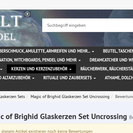
BERSCHMUCK, AMULETTE, ARMREIFEN UND MEHR...
BEUTEL, TASCH
NATION, WITCHBOARDS, PENDEL UND MEHR
DREAMCATCHER UND W
KERZEN UND KERZENZUBEHÖR
RÄUCHERWERK, RÄUCHERSTÄ
D ALTARZUBEHÖR
RITUALE UND ZAUBERSETS
ATHAME, DOLC
laskerzen Sets
Magic of Brighid Glaskerzen Set Uncrossing
Bewertun
c of Brighid Glaskerzen Set Uncrossing
B
diesem Artikel existieren noch keine Bewertungen