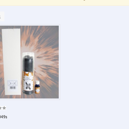
k
049s