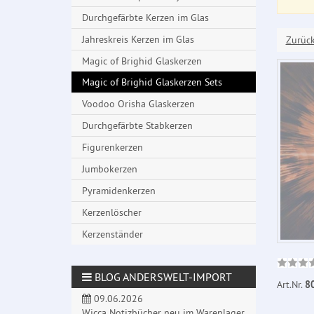
Durchgefärbte Kerzen im Glas
Jahreskreis Kerzen im Glas
Zurüc
Magic of Brighid Glaskerzen
Magic of Brighid Glaskerzen Sets
Voodoo Orisha Glaskerzen
Durchgefärbte Stabkerzen
Figurenkerzen
Jumbokerzen
Pyramidenkerzen
Kerzenlöscher
Kerzenständer
BLOG ANDERSWELT-IMPORT
Art.Nr.
8
09.06.2026
Wicca Notizbücher neu im Warenlager