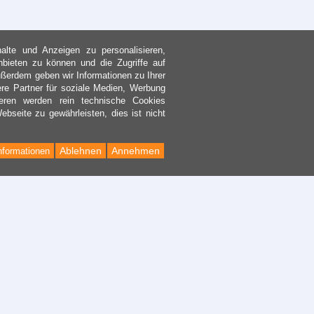
lte und Anzeigen zu personalisieren,
nbieten zu können und die Zugriffe auf
ßerdem geben wir Informationen zu Ihrer
re Partner für soziale Medien, Werbung
eren werden rein technische Cookies
bseite zu gewährleisten, dies ist nicht
Ablehnen
Annehmen
nformationen
Back
to
Top