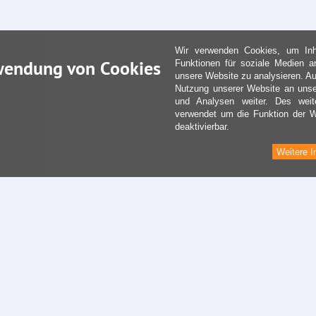
Wir verwenden Cookies, um Inha
wendung von Cookies
Funktionen für soziale Medien a
unsere Website zu analysieren. Au
Nutzung unserer Website an unse
und Analysen weiter. Des weit
verwendet um die Funktion der We
deaktivierbar.
Weitere I