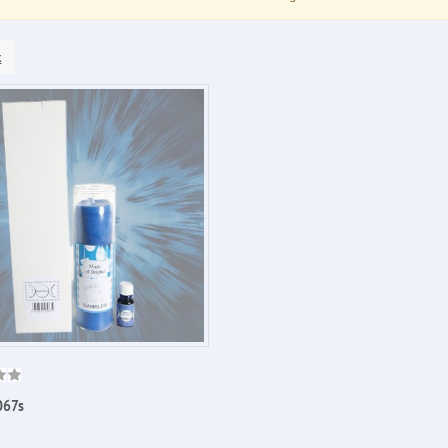
k
067s