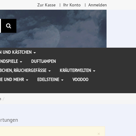
Zur Kasse
Ihr Konto
Anmelden
Suchen
EN UND KÄSTCHEN
INDSPIELE
DUFTLAMPEN
BCHEN, RÄUCHERGEFÄSSE
KRÄUTERWELTEN
HE UND MEHR
EDELSTEINE
VOODOO
n
rtungen
Close
×