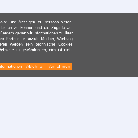
lte und Anzeigen zu personalisieren,
nbieten zu können und die Zugriffe auf
ßerdem geben wir Informationen zu Ihrer
re Partner für soziale Medien, Werbung
eren werden rein technische Cookies
bseite zu gewährleisten, dies ist nicht
Ablehnen
Annehmen
nformationen
Back
to
Top