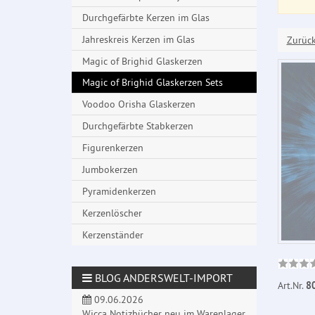
Durchgefärbte Kerzen im Glas
Jahreskreis Kerzen im Glas
Zurüc
Magic of Brighid Glaskerzen
Magic of Brighid Glaskerzen Sets
Voodoo Orisha Glaskerzen
Durchgefärbte Stabkerzen
Figurenkerzen
Jumbokerzen
Pyramidenkerzen
Kerzenlöscher
Kerzenständer
BLOG ANDERSWELT-IMPORT
Art.Nr.
8
09.06.2026
Wicca Notizbücher neu im Warenlager