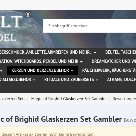
BERSCHMUCK, AMULETTE, ARMREIFEN UND MEHR...
BEUTEL, TASCH
NATION, WITCHBOARDS, PENDEL UND MEHR
DREAMCATCHER UND W
KERZEN UND KERZENZUBEHÖR
RÄUCHERWERK, RÄUCHERSTÄ
D ALTARZUBEHÖR
RITUALE UND ZAUBERSETS
ATHAME, DOLC
laskerzen Sets
Magic of Brighid Glaskerzen Set Gambler
Bewertunge
c of Brighid Glaskerzen Set Gambler
Bewe
diesem Artikel existieren noch keine Bewertungen