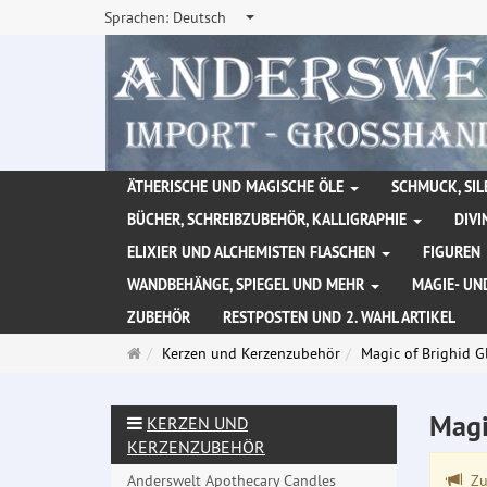
Sprachen:
Deutsch
ÄTHERISCHE UND MAGISCHE ÖLE
SCHMUCK, SIL
BÜCHER, SCHREIBZUBEHÖR, KALLIGRAPHIE
DIVI
ELIXIER UND ALCHEMISTEN FLASCHEN
FIGUREN
WANDBEHÄNGE, SPIEGEL UND MEHR
MAGIE- UN
ZUBEHÖR
RESTPOSTEN UND 2. WAHL ARTIKEL
Startseite
Kerzen und Kerzenzubehör
Magic of Brighid G
Magi
KERZEN UND
KERZENZUBEHÖR
Anderswelt Apothecary Candles
Zu 