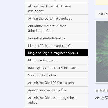
Ätherische Düfte mit Ethanol
(Weingeist)
Zurüc
Ätherische Düfte mit Jojobaöl
Autodüfte mit natürlichen
ätherischen Ölen
Jahreskreisfeste Ritualöle
Magic of Brighid magische Öle
Magic of Brighid magische Sprays
Magische Essenzen
Raumsprays mit ätherischen Ölen
Voodoo Orisha Öle
Ätherische Öle 100% naturrein
Anna Riva`s magische Öle
Ätherische Öle aus biologischem
Art.Nr.
3
Anbau