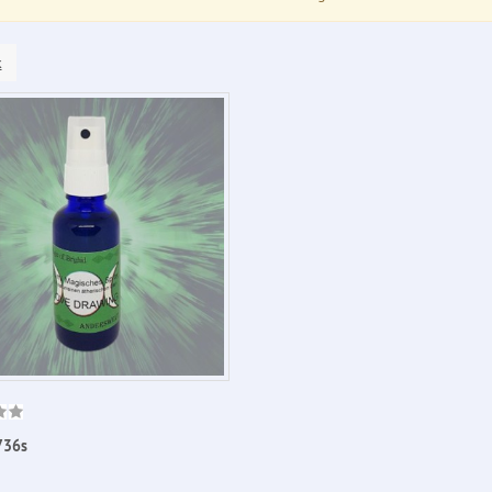
k
736s