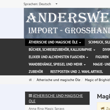
Sprachen:
Deutsch
ÄTHERISCHE UND MAGISCHE ÖLE
SCHMUCK, SIL
BÜCHER, SCHREIBZUBEHÖR, KALLIGRAPHIE
DIVI
ELIXIER UND ALCHEMISTEN FLASCHEN
FIGUREN
WANDBEHÄNGE, SPIEGEL UND MEHR
MAGIE- UN
ZUBEHÖR
RESTPOSTEN UND 2. WAHL ARTIKEL
Startseite
Ätherische und magische Öle
Magic of Brighi
Magi
ÄTHERISCHE UND MAGISCHE
ÖLE
Anna Riva Magic Sprays
Zu 