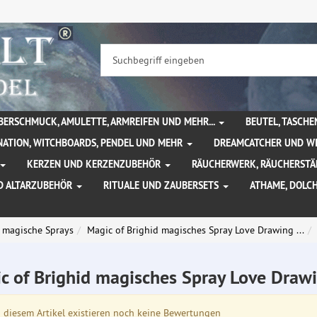
BERSCHMUCK, AMULETTE, ARMREIFEN UND MEHR...
BEUTEL, TASCH
NATION, WITCHBOARDS, PENDEL UND MEHR
DREAMCATCHER UND W
KERZEN UND KERZENZUBEHÖR
RÄUCHERWERK, RÄUCHERSTÄ
D ALTARZUBEHÖR
RITUALE UND ZAUBERSETS
ATHAME, DOLC
d magische Sprays
Magic of Brighid magisches Spray Love Drawing ...
c of Brighid magisches Spray Love Dra
diesem Artikel existieren noch keine Bewertungen