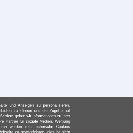
lte und Anzeigen zu personalisieren,
nbieten zu können und die Zugriffe auf
ßerdem geben wir Informationen zu Ihrer
re Partner für soziale Medien, Werbung
eren werden rein technische Cookies
bseite zu gewährleisten, dies ist nicht