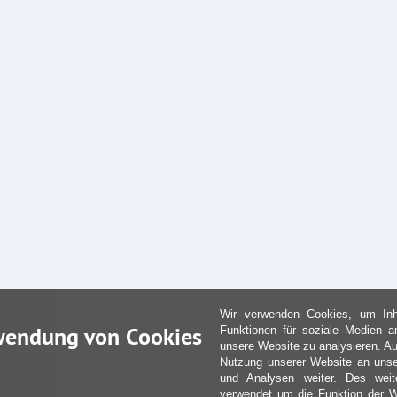
Wir verwenden Cookies, um Inha
wendung von Cookies
Funktionen für soziale Medien a
unsere Website zu analysieren. Au
Nutzung unserer Website an unse
und Analysen weiter. Des weit
verwendet um die Funktion der We