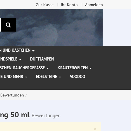
Zur Kasse
Ihr Konto
Anmelden
Suchen
EN UND KÄSTCHEN
INDSPIELE
DUFTLAMPEN
BCHEN, RÄUCHERGEFÄSSE
KRÄUTERWELTEN
HE UND MEHR
EDELSTEINE
VOODOO
Bewertungen
wing 50 ml
Bewertungen
Close
×