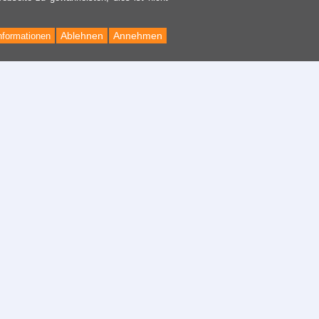
Ablehnen
Annehmen
nformationen
Back
to
Top