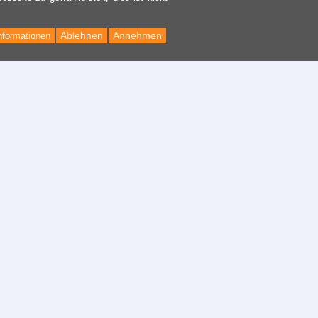
Ablehnen
Annehmen
nformationen
Back
to
Top