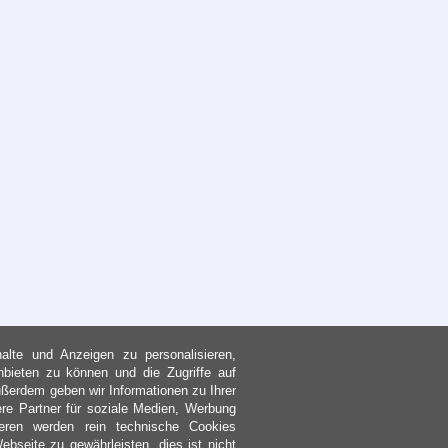
lte und Anzeigen zu personalisieren,
nbieten zu können und die Zugriffe auf
ßerdem geben wir Informationen zu Ihrer
re Partner für soziale Medien, Werbung
eren werden rein technische Cookies
bseite zu gewährleisten, dies ist nicht