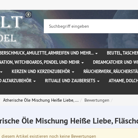
BERSCHMUCK, AMULETTE, ARMREIFEN UND MEHR...
BEUTEL, TASCH
NATION, WITCHBOARDS, PENDEL UND MEHR
DREAMCATCHER UND W
KERZEN UND KERZENZUBEHÖR
RÄUCHERWERK, RÄUCHERSTÄ
D ALTARZUBEHÖR
RITUALE UND ZAUBERSETS
ATHAME, DOLC
Ätherische Öle Mischung Heiße Liebe, ...
Bewertungen
rische Öle Mischung Heiße Liebe, Fläsc
diesem Artikel existieren noch keine Bewertungen