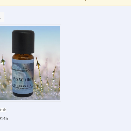
k
914b