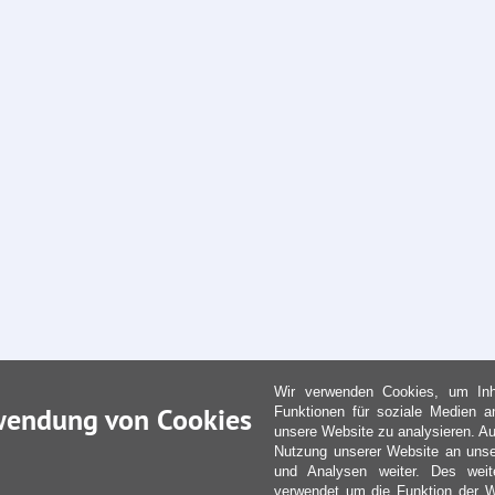
Wir verwenden Cookies, um Inha
wendung von Cookies
Funktionen für soziale Medien a
unsere Website zu analysieren. Au
Nutzung unserer Website an unse
und Analysen weiter. Des weit
verwendet um die Funktion der We