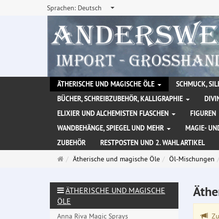
Sprachen:
Deutsch
ÄTHERISCHE UND MAGISCHE ÖLE
SCHMUCK, SIL
BÜCHER, SCHREIBZUBEHÖR, KALLIGRAPHIE
DIVI
ELIXIER UND ALCHEMISTEN FLASCHEN
FIGUREN
WANDBEHÄNGE, SPIEGEL UND MEHR
MAGIE- UN
ZUBEHÖR
RESTPOSTEN UND 2. WAHL ARTIKEL
Startseite
Ätherische und magische Öle
Öl-Mischungen
Äthe
ÄTHERISCHE UND MAGISCHE
ÖLE
Anna Riva Magic Sprays
Zu 