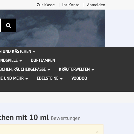
Zur Kasse
Ihr Konto
Anmelden
Suchen
EN UND KÄSTCHEN
INDSPIELE
DUFTLAMPEN
BCHEN, RÄUCHERGEFÄSSE
KRÄUTERWELTEN
HE UND MEHR
EDELSTEINE
VOODOO
hchen mit 10 ml
Bewertungen
Close
×