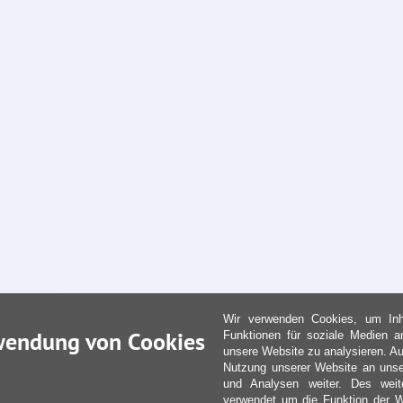
Wir verwenden Cookies, um Inha
wendung von Cookies
Funktionen für soziale Medien a
unsere Website zu analysieren. Au
Nutzung unserer Website an unse
und Analysen weiter. Des weit
verwendet um die Funktion der We