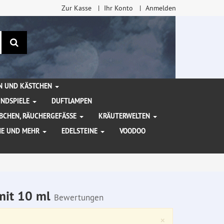
Zur Kasse
Ihr Konto
Anmelden
Suchen
EN UND KÄSTCHEN
INDSPIELE
DUFTLAMPEN
BCHEN, RÄUCHERGEFÄSSE
KRÄUTERWELTEN
HE UND MEHR
EDELSTEINE
VOODOO
 mit 10 ml
Bewertungen
Close
×