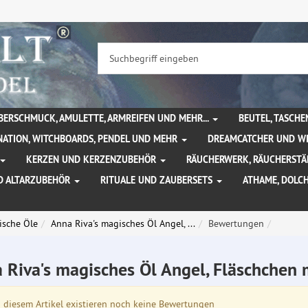
BERSCHMUCK, AMULETTE, ARMREIFEN UND MEHR...
BEUTEL, TASCH
NATION, WITCHBOARDS, PENDEL UND MEHR
DREAMCATCHER UND W
KERZEN UND KERZENZUBEHÖR
RÄUCHERWERK, RÄUCHERSTÄ
D ALTARZUBEHÖR
RITUALE UND ZAUBERSETS
ATHAME, DOLC
ische Öle
Anna Riva's magisches Öl Angel, ...
Bewertungen
 Riva's magisches Öl Angel, Fläschchen
diesem Artikel existieren noch keine Bewertungen