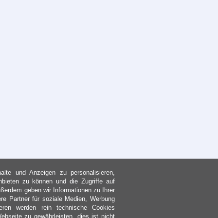
lte und Anzeigen zu personalisieren,
nbieten zu können und die Zugriffe auf
ßerdem geben wir Informationen zu Ihrer
re Partner für soziale Medien, Werbung
eren werden rein technische Cookies
bseite zu gewährleisten, dies ist nicht