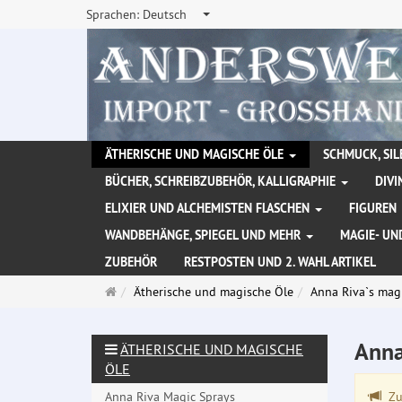
Sprachen:
Deutsch
ÄTHERISCHE UND MAGISCHE ÖLE
SCHMUCK, SIL
BÜCHER, SCHREIBZUBEHÖR, KALLIGRAPHIE
DIVI
ELIXIER UND ALCHEMISTEN FLASCHEN
FIGUREN
WANDBEHÄNGE, SPIEGEL UND MEHR
MAGIE- UN
ZUBEHÖR
RESTPOSTEN UND 2. WAHL ARTIKEL
Startseite
Ätherische und magische Öle
Anna Riva`s mag
Anna
ÄTHERISCHE UND MAGISCHE
ÖLE
Anna Riva Magic Sprays
Zu 