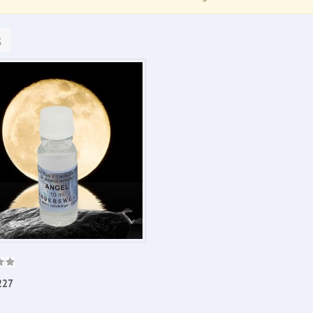
k
227