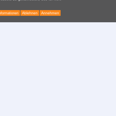
Ablehnen
Annehmen
nformationen
Back
to
Top