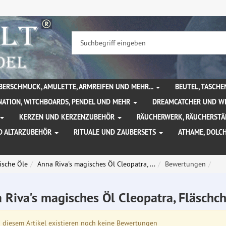
BERSCHMUCK, AMULETTE, ARMREIFEN UND MEHR...
BEUTEL, TASCH
NATION, WITCHBOARDS, PENDEL UND MEHR
DREAMCATCHER UND W
KERZEN UND KERZENZUBEHÖR
RÄUCHERWERK, RÄUCHERSTÄ
D ALTARZUBEHÖR
RITUALE UND ZAUBERSETS
ATHAME, DOLC
ische Öle
Anna Riva's magisches Öl Cleopatra, ...
Bewertungen
 Riva's magisches Öl Cleopatra, Fläschc
diesem Artikel existieren noch keine Bewertungen