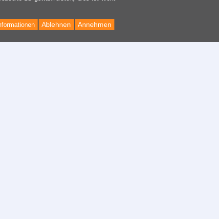
Ablehnen
Annehmen
nformationen
Back
to
Top