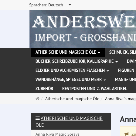
Sprachen:
Deutsch
ÄTHERISCHE UND MAGISCHE ÖLE
SCHMUCK, SIL
BÜCHER, SCHREIBZUBEHÖR, KALLIGRAPHIE
DIVI
ELIXIER UND ALCHEMISTEN FLASCHEN
FIGUREN
WANDBEHÄNGE, SPIEGEL UND MEHR
MAGIE- UN
ZUBEHÖR
RESTPOSTEN UND 2. WAHL ARTIKEL
Startseite
Ätherische und magische Öle
Anna Riva`s mag
Anna
ÄTHERISCHE UND MAGISCHE
ÖLE
Anna Riva Magic Sprays
Zu 