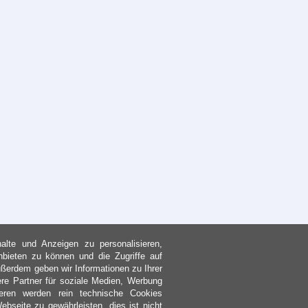
lte und Anzeigen zu personalisieren,
nbieten zu können und die Zugriffe auf
ßerdem geben wir Informationen zu Ihrer
re Partner für soziale Medien, Werbung
eren werden rein technische Cookies
bseite zu gewährleisten, dies ist nicht