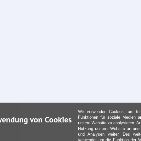
Wir verwenden Cookies, um Inha
wendung von Cookies
Funktionen für soziale Medien a
unsere Website zu analysieren. Au
Nutzung unserer Website an unse
und Analysen weiter. Des weit
verwendet um die Funktion der We