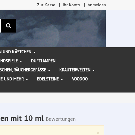
Zur Kasse
Ihr Konto
Anmelden
Suchen
EN UND KÄSTCHEN
INDSPIELE
DUFTLAMPEN
BCHEN, RÄUCHERGEFÄSSE
KRÄUTERWELTEN
HE UND MEHR
EDELSTEINE
VOODOO
hen mit 10 ml
Bewertungen
Close
×