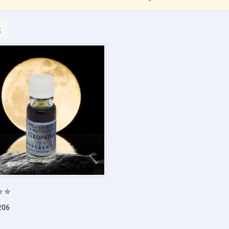
k
206