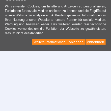
Wir verwenden Cookies, um Inhalte und Anzeigen zu personalisieren,
Funktionen für soziale Medien anbieten zu können und die Zugriffe auf
unsere Website zu analysieren. Außerdem geben wir Informationen zu
Ihrer Nutzung unserer Website an unsere Partner für soziale Medien,
Werbung und Analysen weiter. Des weiteren werden rein technische
Cookies verwendet um die Funktion der Webseite zu gewährleisten,
dies ist nicht deaktivierbar.
Ablehnen
Annehmen
Weitere Informationen