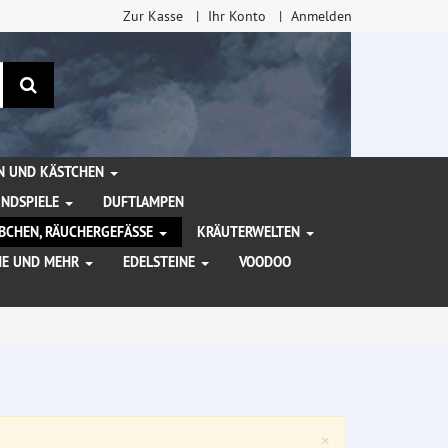
Zur Kasse
Ihr Konto
Anmelden
Suchen
EN UND KÄSTCHEN
INDSPIELE
DUFTLAMPEN
BCHEN, RÄUCHERGEFÄSSE
KRÄUTERWELTEN
HE UND MEHR
EDELSTEINE
VOODOO
Close
×