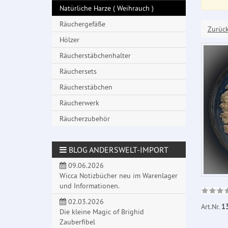
Natürliche Harze ( Weihrauch )
Räuchergefäße
Zurüc
Hölzer
Räucherstäbchenhalter
Räuchersets
Räucherstäbchen
Räucherwerk
Räucherzubehör
BLOG ANDERSWELT-IMPORT
09.06.2026
Wicca Notizbücher neu im Warenlager
und Informationen.
02.03.2026
Art.Nr.
1
Die kleine Magic of Brighid
Zauberfibel