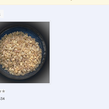
k
334