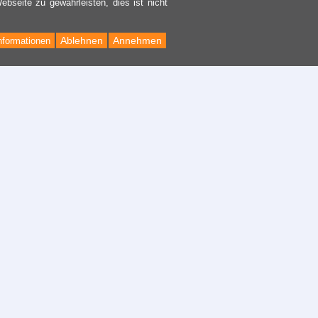
bseite zu gewährleisten, dies ist nicht
Ablehnen
Annehmen
nformationen
Back
to
Top