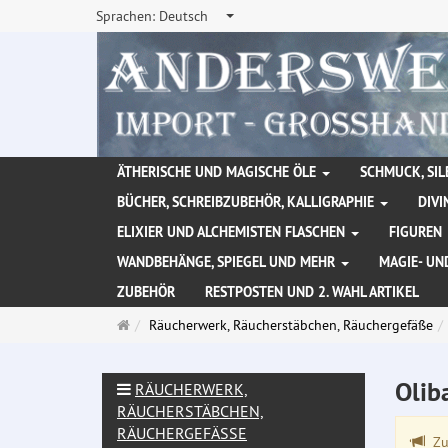
Sprachen:
Deutsch
ÄTHERISCHE UND MAGISCHE ÖLE
SCHMUCK, SIL
BÜCHER, SCHREIBZUBEHÖR, KALLIGRAPHIE
DIVI
ELIXIER UND ALCHEMISTEN FLASCHEN
FIGUREN
WANDBEHÄNGE, SPIEGEL UND MEHR
MAGIE- UN
ZUBEHÖR
RESTPOSTEN UND 2. WAHL ARTIKEL
Startseite
Räucherwerk, Räucherstäbchen, Räuchergefäße
Olib
RÄUCHERWERK,
RÄUCHERSTÄBCHEN,
RÄUCHERGEFÄSSE
Zu 