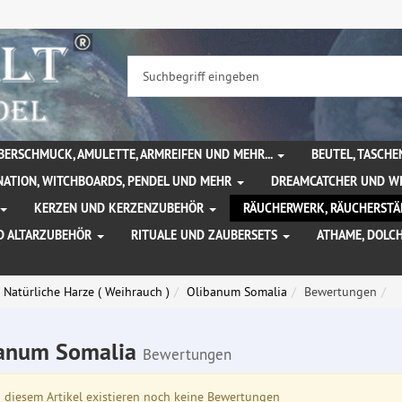
BERSCHMUCK, AMULETTE, ARMREIFEN UND MEHR...
BEUTEL, TASCH
NATION, WITCHBOARDS, PENDEL UND MEHR
DREAMCATCHER UND W
KERZEN UND KERZENZUBEHÖR
RÄUCHERWERK, RÄUCHERSTÄ
D ALTARZUBEHÖR
RITUALE UND ZAUBERSETS
ATHAME, DOLC
Natürliche Harze ( Weihrauch )
Olibanum Somalia
Bewertungen
anum Somalia
Bewertungen
diesem Artikel existieren noch keine Bewertungen