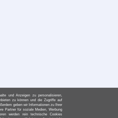
lte und Anzeigen zu personalisieren,
nbieten zu können und die Zugriffe auf
ßerdem geben wir Informationen zu Ihrer
re Partner für soziale Medien, Werbung
eren werden rein technische Cookies