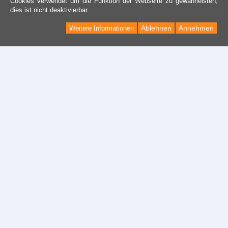
Cookies verwendet um die Funktion der Webseite zu gewährleisten,
dies ist nicht deaktivierbar.
Ablehnen
Annehmen
Weitere Informationen
Kontakt
Kontaktformular