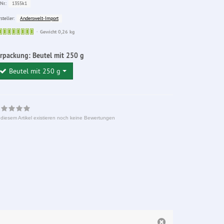
1355k1
Nr.:
Anderswelt-Import
steller:
Sofort
Gewicht 0,26 kg
lieferbar
erpackung:
Beutel mit 250 g
Beutel mit 250 g
 diesem Artikel existieren noch keine Bewertungen