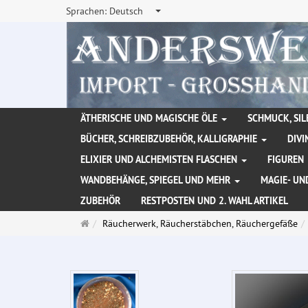
Sprachen:
Deutsch
ÄTHERISCHE UND MAGISCHE ÖLE
SCHMUCK, SIL
BÜCHER, SCHREIBZUBEHÖR, KALLIGRAPHIE
DIVI
ELIXIER UND ALCHEMISTEN FLASCHEN
FIGUREN
WANDBEHÄNGE, SPIEGEL UND MEHR
MAGIE- UN
ZUBEHÖR
RESTPOSTEN UND 2. WAHL ARTIKEL
Startseite
Räucherwerk, Räucherstäbchen, Räuchergefäße