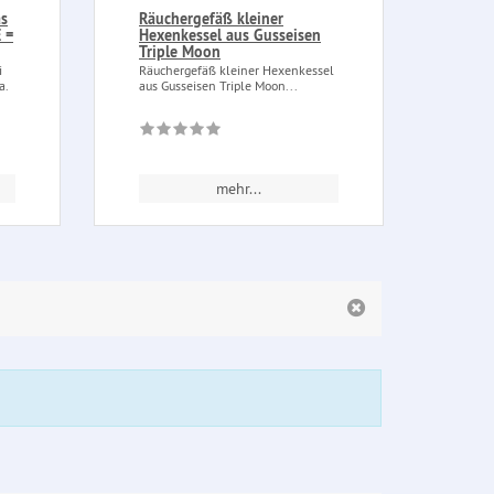
as
Räuchergefäß kleiner
Wand
 =
Hexenkessel aus Gusseisen
Wandr
Triple Moon
Kunst
gesch
i
Räuchergefäß kleiner Hexenkessel
a.
aus Gusseisen Triple Moon...
mehr...