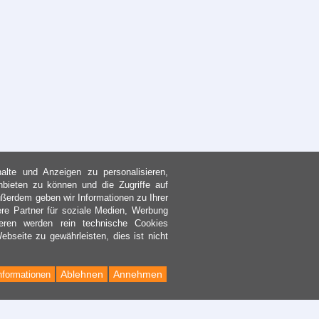
lte und Anzeigen zu personalisieren,
nbieten zu können und die Zugriffe auf
ßerdem geben wir Informationen zu Ihrer
re Partner für soziale Medien, Werbung
eren werden rein technische Cookies
bseite zu gewährleisten, dies ist nicht
Ablehnen
Annehmen
nformationen