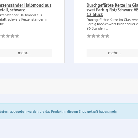
erzenständer Halbmond aus
Durchgefärbte Kerze im Gl
etall, schwarz
zwei Farbig Rot/Schwarz VE
12 Stück
rzenständer Halbmond aus
tall, schwarz Kerzenständer in
Durchgefärbte Kerze im Glas zwe
rm...
Farbig Rot/Schwarz Brenndauer c
96 Stunden...
mehr...
mehr...
 Käufern abgegeben wurden, die das Produkt in diesem Shop gekauft haben.
mehr