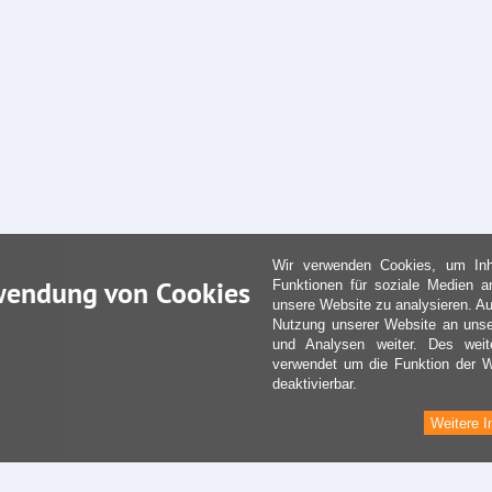
Wir verwenden Cookies, um Inha
wendung von Cookies
Funktionen für soziale Medien a
unsere Website zu analysieren. Au
Nutzung unserer Website an unse
und Analysen weiter. Des weit
verwendet um die Funktion der We
deaktivierbar.
Weitere I