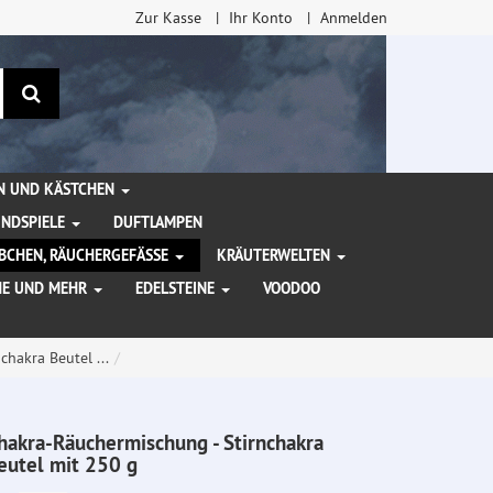
Zur Kasse
Ihr Konto
Anmelden
Suchen
EN UND KÄSTCHEN
INDSPIELE
DUFTLAMPEN
BCHEN, RÄUCHERGEFÄSSE
KRÄUTERWELTEN
HE UND MEHR
EDELSTEINE
VOODOO
hakra Beutel ...
hakra-Räuchermischung - Stirnchakra
eutel mit 250 g