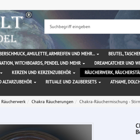
BERSCHMUCK, AMULETTE, ARMREIFEN UND MEHR...
BEUTEL, TASCH
NATION, WITCHBOARDS, PENDEL UND MEHR
DREAMCATCHER UND W
KERZEN UND KERZENZUBEHÖR
RÄUCHERWERK, RÄUCHERSTÄ
D ALTARZUBEHÖR
RITUALE UND ZAUBERSETS
ATHAME, DOLC
Räucherwerk
Chakra Räucherungen
Chakra-Räuchermischung - Stirnc
C
B