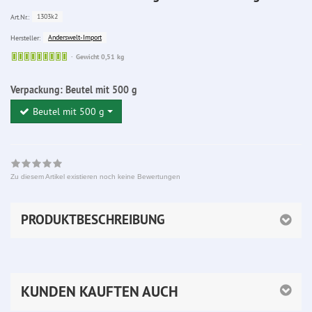
1303k2
Art.Nr.:
Anderswelt-Import
Hersteller:
Sofort
Gewicht 0,51 kg
lieferbar
Verpackung:
Beutel mit 500 g
Beutel mit 500 g
Zu diesem Artikel existieren noch keine Bewertungen
PRODUKTBESCHREIBUNG
KUNDEN KAUFTEN AUCH