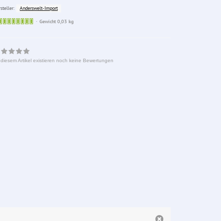
Anderswelt-Import
steller:
Sofort
Gewicht 0,03 kg
lieferbar
 diesem Artikel existieren noch keine Bewertungen