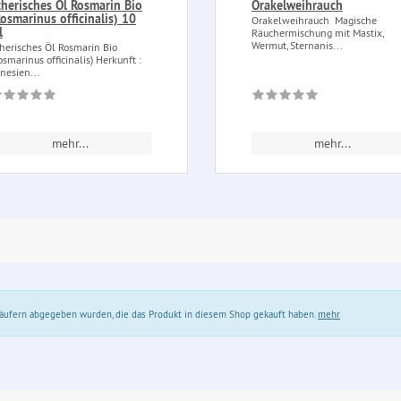
therisches Öl Rosmarin Bio
Orakelweihrauch
Rosmarinus officinalis) 10
Orakelweihrauch Magische
l
Räuchermischung mit Mastix,
Wermut, Sternanis...
herisches Öl Rosmarin Bio
osmarinus officinalis) Herkunft :
nesien...
mehr...
mehr...
 Käufern abgegeben wurden, die das Produkt in diesem Shop gekauft haben.
mehr