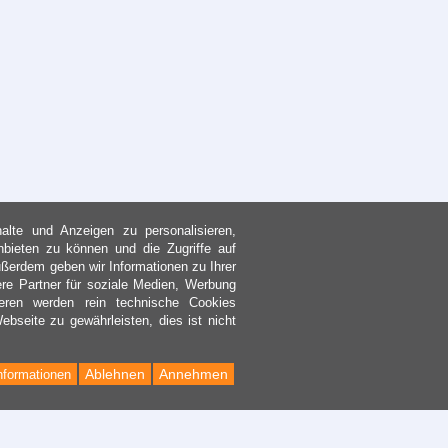
lte und Anzeigen zu personalisieren,
nbieten zu können und die Zugriffe auf
ßerdem geben wir Informationen zu Ihrer
re Partner für soziale Medien, Werbung
eren werden rein technische Cookies
bseite zu gewährleisten, dies ist nicht
Ablehnen
Annehmen
nformationen