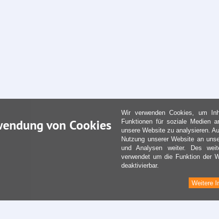
Wir verwenden Cookies, um Inha
wendung von Cookies
Funktionen für soziale Medien a
unsere Website zu analysieren. Au
Nutzung unserer Website an unse
und Analysen weiter. Des weit
verwendet um die Funktion der We
deaktivierbar.
Weitere I