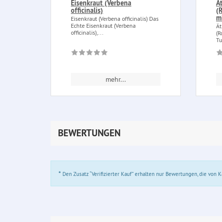
Eisenkraut (Verbena
Ä
officinalis)
(
m
Eisenkraut (Verbena officinalis) Das
Echte Eisenkraut (Verbena
Ät
officinalis),...
(R
Tu
mehr...
BEWERTUNGEN
*
Den Zusatz “Verifizierter Kauf” erhalten nur Bewertungen, die von