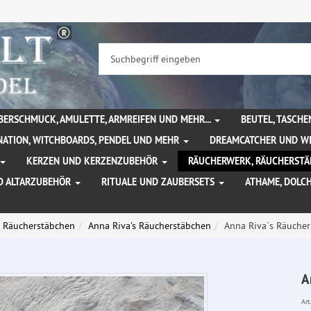
BERSCHMUCK, AMULETTE, ARMREIFEN UND MEHR...
BEUTEL, TASCH
NATION, WITCHBOARDS, PENDEL UND MEHR
DREAMCATCHER UND W
KERZEN UND KERZENZUBEHÖR
RÄUCHERWERK, RÄUCHERSTÄ
D ALTARZUBEHÖR
RITUALE UND ZAUBERSETS
ATHAME, DOLC
Räucherstäbchen
Anna Riva's Räucherstäbchen
Anna Riva´s Räucher
A
Art.