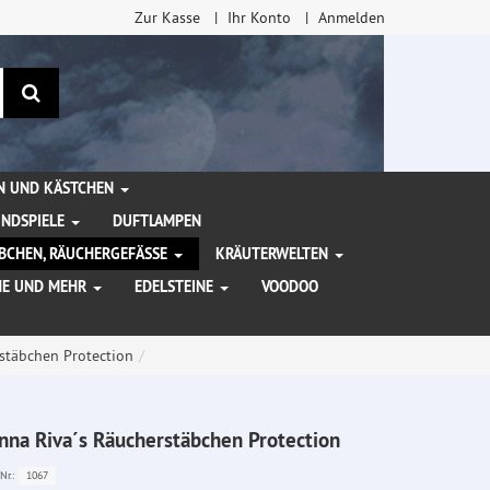
Zur Kasse
Ihr Konto
Anmelden
Suchen
EN UND KÄSTCHEN
INDSPIELE
DUFTLAMPEN
BCHEN, RÄUCHERGEFÄSSE
KRÄUTERWELTEN
HE UND MEHR
EDELSTEINE
VOODOO
stäbchen Protection
nna Riva´s Räucherstäbchen Protection
1067
Nr.: