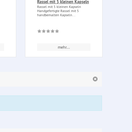
Rassel mit 5 kleinen Kapseln
Wuns
Deut
Rassel mit 5 kleinen Kapseln
Handgefertigte Rassel mit 5
Wunsc
handbemalten Kapseln...
Ritua
Diese
mehr...