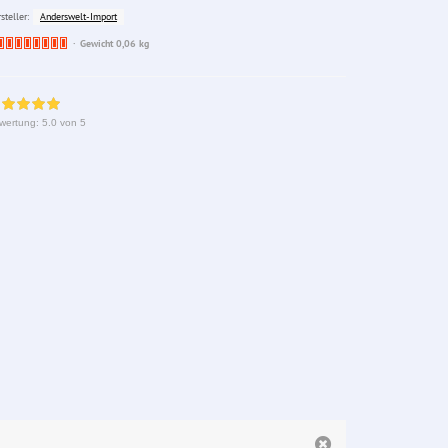
Anderswelt-Import
steller:
Ware
Gewicht 0,06 kg
bereits
nachbestellt
wertung:
5.0
von 5