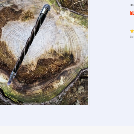
Her
Be