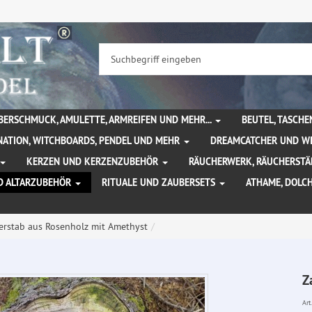
BERSCHMUCK, AMULETTE, ARMREIFEN UND MEHR...
BEUTEL, TASCH
NATION, WITCHBOARDS, PENDEL UND MEHR
DREAMCATCHER UND W
KERZEN UND KERZENZUBEHÖR
RÄUCHERWERK, RÄUCHERSTÄ
D ALTARZUBEHÖR
RITUALE UND ZAUBERSETS
ATHAME, DOLC
erstab aus Rosenholz mit Amethyst
Z
Art.