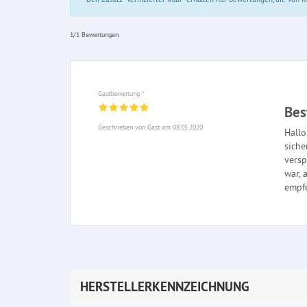
1/1 Bewertungen
Gastbewertung *
Bes
Geschrieben von Gast am 08.05.2020
Hallo
siche
versp
war, 
empf
HERSTELLERKENNZEICHNUNG