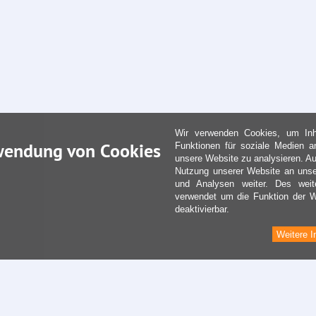
Wir verwenden Cookies, um Inha
wendung von Cookies
Funktionen für soziale Medien a
unsere Website zu analysieren. Au
Nutzung unserer Website an unse
und Analysen weiter. Des weit
verwendet um die Funktion der We
deaktivierbar.
Weitere I