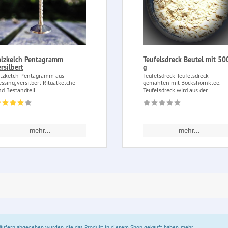
alzkelch Pentagramm
Teufelsdreck Beutel mit 50
rsilbert
g
lzkelch Pentagramm aus
Teufelsdreck Teufelsdreck
ssing, versilbert Ritualkelche
gemahlen mit Bockshornklee.
nd Bestandteil...
Teufelsdreck wird aus der...
mehr...
mehr...
 Käufern abgegeben wurden, die das Produkt in diesem Shop gekauft haben.
mehr