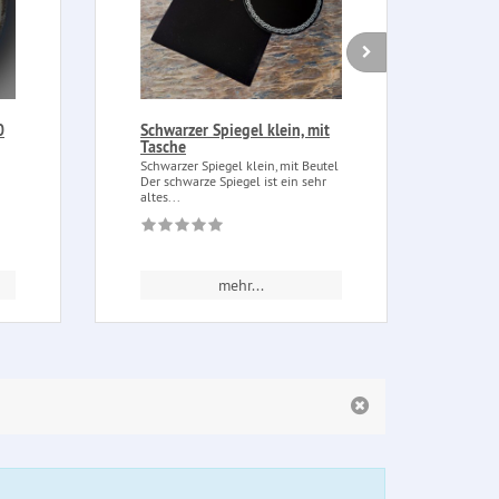
0
Schwarzer Spiegel klein, mit
Drea
Tasche
fünf
Schwarzer Spiegel klein, mit Beutel
Dream
Der schwarze Spiegel ist ein sehr
fünff
altes...
mehr...