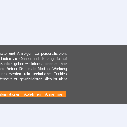
lte und Anzeigen zu personalisieren,
nbieten zu können und die Zugriffe auf
ßerdem geben wir Informationen zu Ihrer
re Partner für soziale Medien, Werbung
eren werden rein technische Cookies
bseite zu gewährleisten, dies ist nicht
Ablehnen
Annehmen
nformationen
Back
to