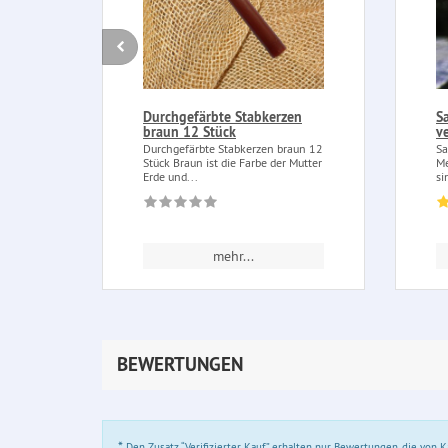
Durchgefärbte Stabkerzen
S
braun 12 Stück
ve
Durchgefärbte Stabkerzen braun 12
Sa
Stück Braun ist die Farbe der Mutter
Me
Erde und...
si
mehr...
BEWERTUNGEN
*
Den Zusatz “Verifizierter Kauf” erhalten nur Bewertungen, die von