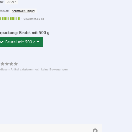
7037k2
Nr.:
Anderswelt-Import
steller:
Sofort
Gewicht 0,51 kg
lieferbar
erpackung:
Beutel mit 500 g
Beutel mit 500 g
 diesem Artikel existieren noch keine Bewertungen