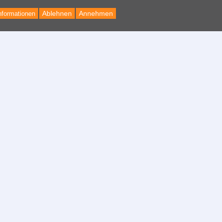
Ablehnen
Annehmen
nformationen
Back
to
Top