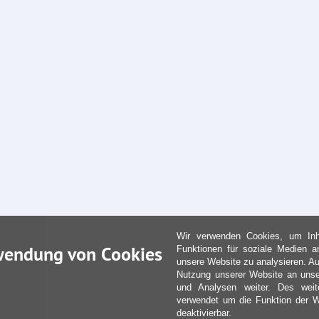
Wir verwenden Cookies, um Inha
wendung von Cookies
Funktionen für soziale Medien a
unsere Website zu analysieren. Au
Nutzung unserer Website an unse
und Analysen weiter. Des weit
verwendet um die Funktion der We
deaktivierbar.