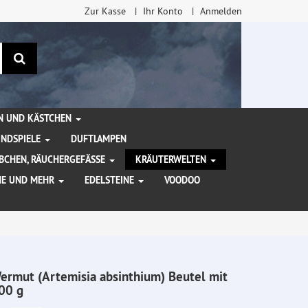
Zur Kasse
Ihr Konto
Anmelden
Suchen
EN UND KÄSTCHEN
INDSPIELE
DUFTLAMPEN
BCHEN, RÄUCHERGEFÄSSE
KRÄUTERWELTEN
HE UND MEHR
EDELSTEINE
VOODOO
ermut (Artemisia absinthium) Beutel mit
00 g