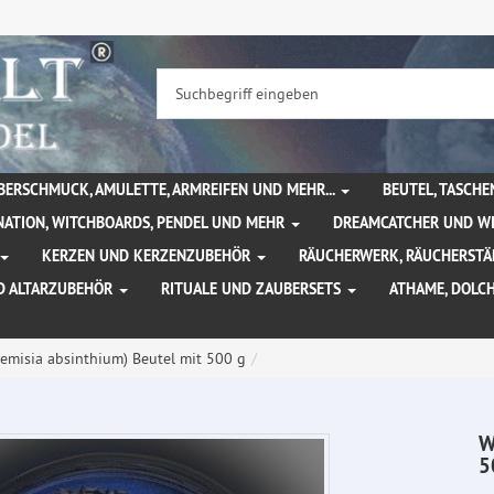
BERSCHMUCK, AMULETTE, ARMREIFEN UND MEHR...
BEUTEL, TASCH
NATION, WITCHBOARDS, PENDEL UND MEHR
DREAMCATCHER UND W
KERZEN UND KERZENZUBEHÖR
RÄUCHERWERK, RÄUCHERSTÄ
D ALTARZUBEHÖR
RITUALE UND ZAUBERSETS
ATHAME, DOLC
emisia absinthium) Beutel mit 500 g
W
5