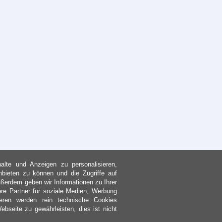
lte und Anzeigen zu personalisieren,
nbieten zu können und die Zugriffe auf
ßerdem geben wir Informationen zu Ihrer
re Partner für soziale Medien, Werbung
eren werden rein technische Cookies
bseite zu gewährleisten, dies ist nicht