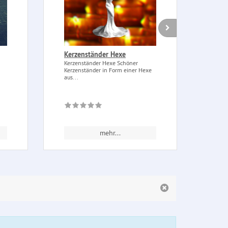
Kerzenständer Hexe
Zinn
Triq
Kerzenständer Hexe Schöner
Kerzenständer in Form einer Hexe
Zinn
aus...
Triqu
Kordel
mehr...