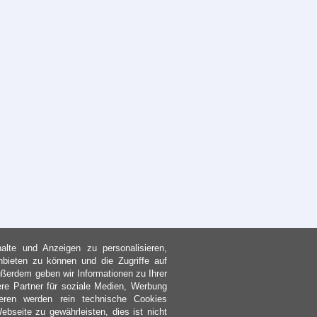
lte und Anzeigen zu personalisieren,
nbieten zu können und die Zugriffe auf
ßerdem geben wir Informationen zu Ihrer
re Partner für soziale Medien, Werbung
eren werden rein technische Cookies
bseite zu gewährleisten, dies ist nicht