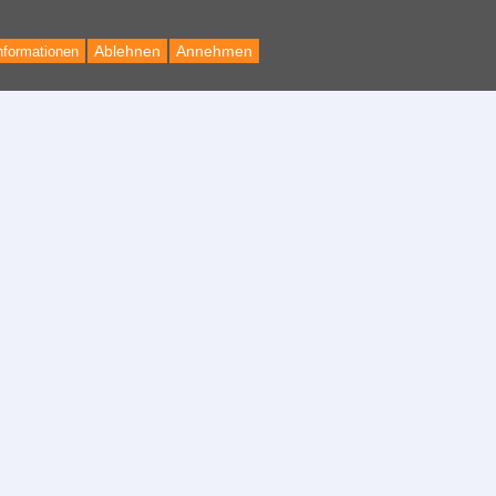
Ablehnen
Annehmen
nformationen
Back
to
Top