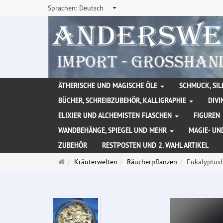
Sprachen:
Deutsch
ÄTHERISCHE UND MAGISCHE ÖLE
SCHMUCK, SIL
BÜCHER, SCHREIBZUBEHÖR, KALLIGRAPHIE
DIVI
ELIXIER UND ALCHEMISTEN FLASCHEN
FIGUREN
WANDBEHÄNGE, SPIEGEL UND MEHR
MAGIE- UN
ZUBEHÖR
RESTPOSTEN UND 2. WAHL ARTIKEL
Startseite
Kräuterwelten
Räucherpflanzen
Eukalyptusb