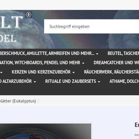
BERSCHMUCK, AMULETTE, ARMREIFEN UND MEHR...
BEUTEL, TASCH
NATION, WITCHBOARDS, PENDEL UND MEHR
DREAMCATCHER UND W
KERZEN UND KERZENZUBEHÖR
RÄUCHERWERK, RÄUCHERSTÄ
D ALTARZUBEHÖR
RITUALE UND ZAUBERSETS
ATHAME, DOLC
lätter (Eukalyptus)
E
Art.