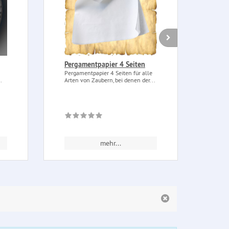
Pergamentpapier 4 Seiten
Pyra
Heal
Pergamentpapier 4 Seiten für alle
(Hei
.
Arten von Zaubern, bei denen der...
Pyram
Ritual
gerei
mehr...