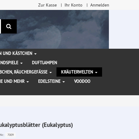
Zur Kasse
Ihr Konto
Anmelden
Suchen
EN UND KÄSTCHEN
INDSPIELE
DUFTLAMPEN
BCHEN, RÄUCHERGEFÄSSE
KRÄUTERWELTEN
HE UND MEHR
EDELSTEINE
VOODOO
ukalyptusblätter (Eukalyptus)
7009
Nr.: