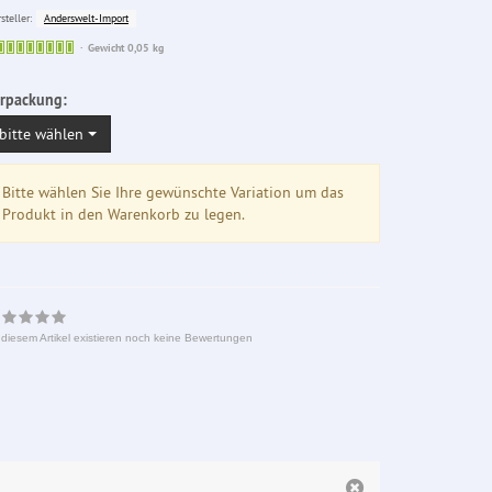
Anderswelt-Import
steller:
Sofort
Gewicht 0,05 kg
lieferbar
rpackung:
bitte wählen
Bitte wählen Sie Ihre gewünschte Variation um das
Produkt in den Warenkorb zu legen.
 diesem Artikel existieren noch keine Bewertungen