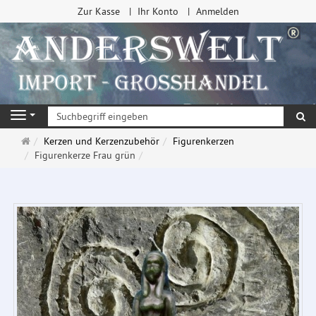
Zur Kasse
Ihr Konto
Anmelden
Su
Navigation
Startseite
Kerzen und Kerzenzubehör
Figurenkerzen
Figurenkerze Frau grün