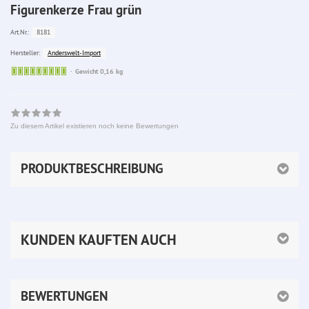
Figurenkerze Frau grün
8181
Art.Nr.:
Anderswelt-Import
Hersteller:
Sofort
Gewicht 0,16 kg
lieferbar
Zu diesem Artikel existieren noch keine Bewertungen
PRODUKTBESCHREIBUNG
KUNDEN KAUFTEN AUCH
BEWERTUNGEN