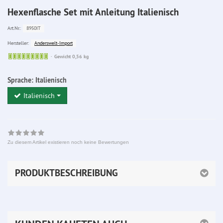
Hexenflasche Set mit Anleitung Italienisch
8950IT
Art.Nr.:
Anderswelt-Import
Hersteller:
Sofort
Gewicht 0,56 kg
lieferbar
Sprache:
Italienisch
Italienisch
Zu diesem Artikel existieren noch keine Bewertungen
PRODUKTBESCHREIBUNG