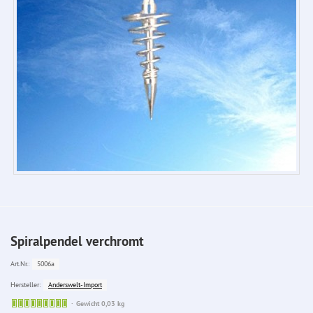
Spiralpendel verchromt
5006a
Art.Nr.:
Anderswelt-Import
Hersteller:
Sofort
Gewicht 0,03 kg
lieferbar