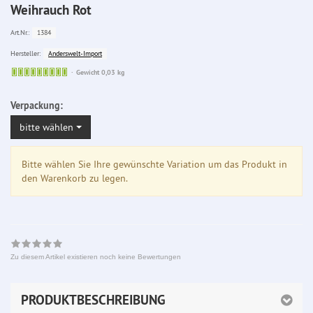
Weihrauch Rot
1384
Art.Nr.:
Anderswelt-Import
Hersteller:
Sofort
Gewicht 0,03 kg
lieferbar
Verpackung:
bitte wählen
Bitte wählen Sie Ihre gewünschte Variation um das Produkt in
den Warenkorb zu legen.
Zu diesem Artikel existieren noch keine Bewertungen
PRODUKTBESCHREIBUNG