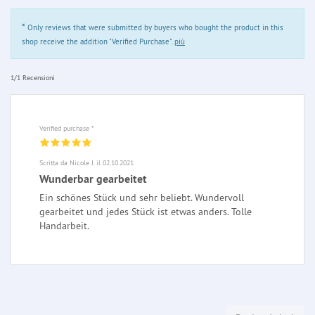
*
Only reviews that were submitted by buyers who bought the product in this
shop receive the addition "Verified Purchase".
più
1/1 Recensioni
Verified purchase *
Scritta da Nicole J. il 02.10.2021
Wunderbar gearbeitet
Ein schönes Stück und sehr beliebt. Wundervoll
gearbeitet und jedes Stück ist etwas anders. Tolle
Handarbeit.