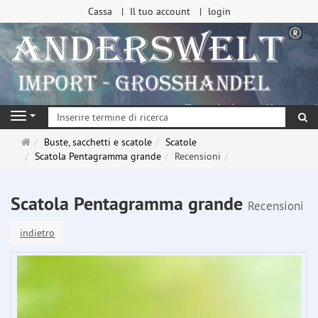
Cassa
Il tuo account
login
ri
Navigation
Pagina
Buste, sacchetti e scatole
Scatole
principale
Scatola Pentagramma grande
Recensioni
Scatola Pentagramma grande
Recensioni
indietro