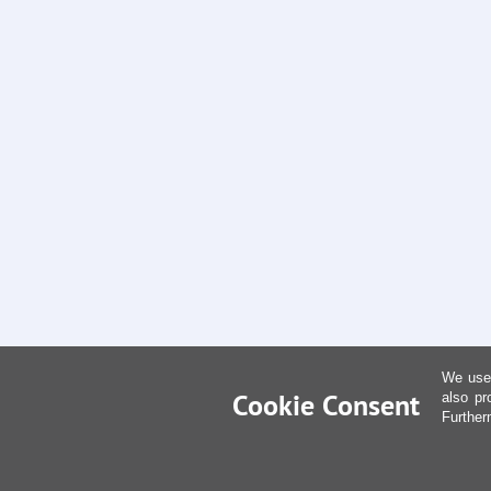
We use 
Cookie Consent
also pr
Further