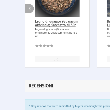
Legno di guaiaco (Guaiacum
Br
officinale) Sacchetto di 50g
Lu
Legno di guaiaco (Guaiacum
Br
officinale) Il Guaiacum officinale è
ot
un...
cm
più...
RECENSIONI
*
Only reviews that were submitted by buyers who bought the product 