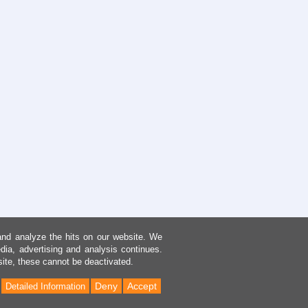
and analyze the hits on our website. We
dia, advertising and analysis continues.
site, these cannot be deactivated.
Deny
Accept
Detailed Information