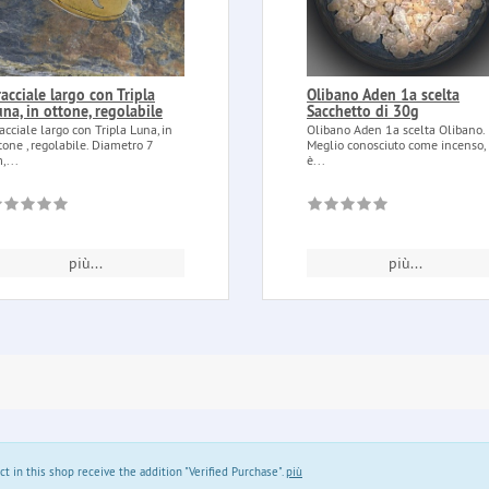
acciale largo con Tripla
Olibano Aden 1a scelta
na, in ottone, regolabile
Sacchetto di 30g
acciale largo con Tripla Luna, in
Olibano Aden 1a scelta Olibano.
tone , regolabile. Diametro 7
Meglio conosciuto come incenso,
,...
è...
più...
più...
in this shop receive the addition "Verified Purchase".
più