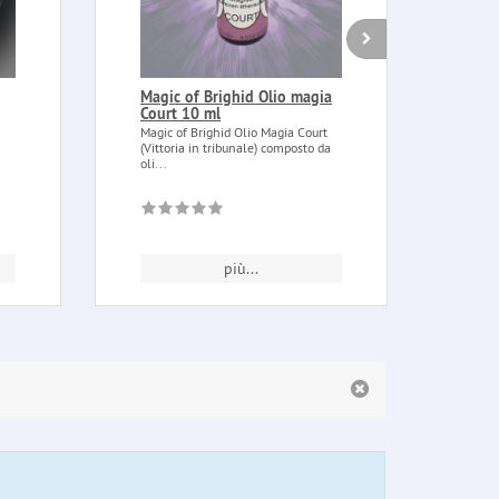
Magic of Brighid Olio magia
Styr
Court 10 ml
Styra
dell'
Magic of Brighid Olio Magia Court
orient
(Vittoria in tribunale) composto da
oli...
più...