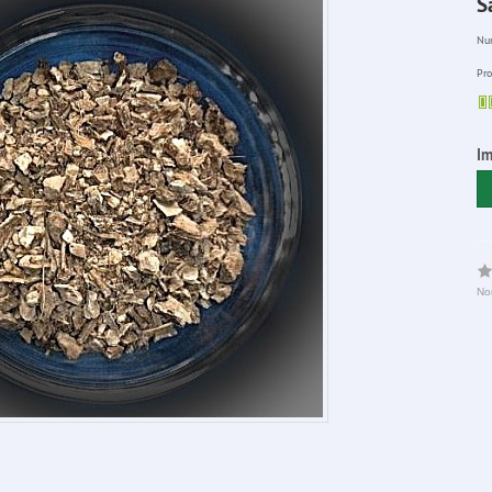
S
Num
Pro
Im
No