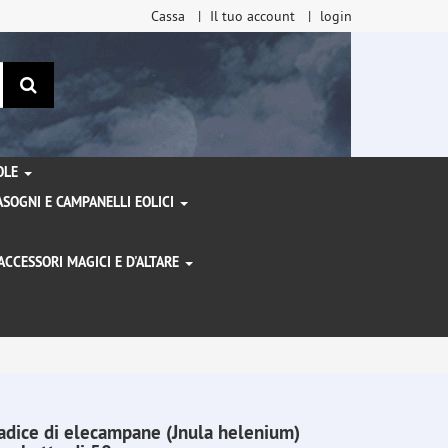
Cassa
Il tuo account
login
ricerca
TOLE
SOGNI E CAMPANELLI EOLICI
ACCESSORI MAGICI E D'ALTARE
I
adice di elecampane (Jnula helenium)