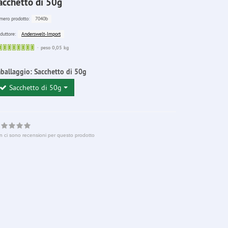
acchetto di 50g
7040b
ero prodotto:
Anderswelt-Import
duttore:
Sofort
peso 0,05 kg
lieferbar
ballaggio:
Sacchetto di 50g
Sacchetto di 50g
n ci sono recensioni per questo prodotto