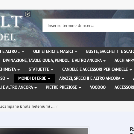
 E ALTRO ...
OLII ETERICI E MAGICI
BUSTE, SACCHETTI E SCA
DIVINAZIONE, TAVOLE OUIJA, PENDOLI E ALTRO ANCORA
ACCHIAPPA
LCHIMISTA
STATUETTE
CANDELE E ACCESSORI PER CANDELE
ENSO
MONDI DI ERBE
ARAZZI, SPECCHI E ALTRO ANCORA
I E ALTRO ANCORA
PIETRE PREZIOSE
VOODOO
ACCESSOR
lecampane (Jnula helenium) ...
R