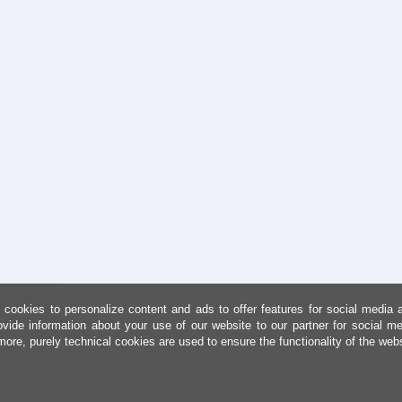
cookies to personalize content and ads to offer features for social media 
ovide information about your use of our website to our partner for social me
more, purely technical cookies are used to ensure the functionality of the web