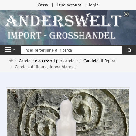
Cassa
Il tuo account
login
ri
Navigation
Pagina
Candele e accessori per candele
Candele di figura
principale
Candela di figura, donna bianca