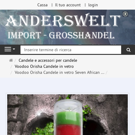
Cassa
Il tuo account
login
ri
Navigation
Pagina
Candele e accessori per candele
principale
Voodoo Orisha Candele in vetro
Voodoo Orisha Candele in vetro Seven African ...