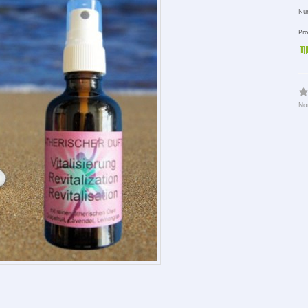
Num
Pro
No