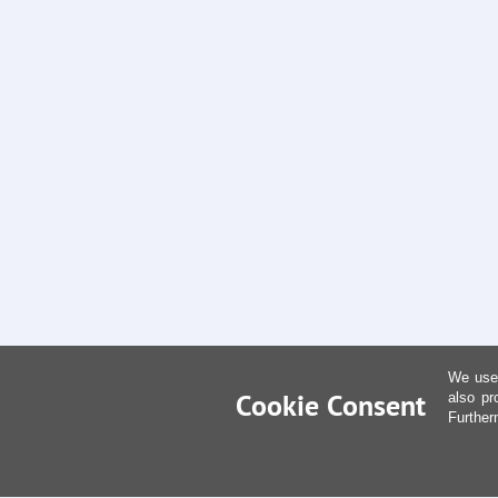
We use 
Cookie Consent
also pr
Further