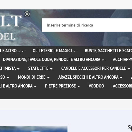
 E ALTRO ...
OLII ETERICI E MAGICI
BUSTE, SACCHETTI E SCA
DIVINAZIONE, TAVOLE OUIJA, PENDOLI E ALTRO ANCORA
ACCHIAPPA
LCHIMISTA
STATUETTE
CANDELE E ACCESSORI PER CANDELE
ENSO
MONDI DI ERBE
ARAZZI, SPECCHI E ALTRO ANCORA
I E ALTRO ANCORA
PIETRE PREZIOSE
VOODOO
ACCESSOR
S