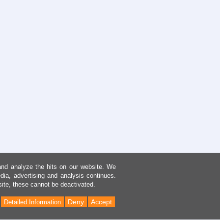
and analyze the hits on our website. We
dia, advertising and analysis continues.
site, these cannot be deactivated.
Deny
Accept
Detailed Information