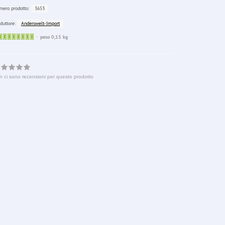
3653
ero prodotto:
Anderswelt-Import
duttore:
Sofort
peso 0,15 kg
lieferbar
n ci sono recensioni per questo prodotto