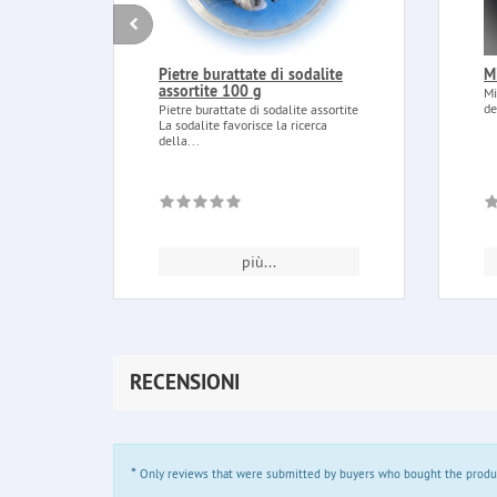
Pietre burattate di sodalite
M
assortite 100 g
Mi
de
Pietre burattate di sodalite assortite
La sodalite favorisce la ricerca
della...
più...
RECENSIONI
*
Only reviews that were submitted by buyers who bought the product 