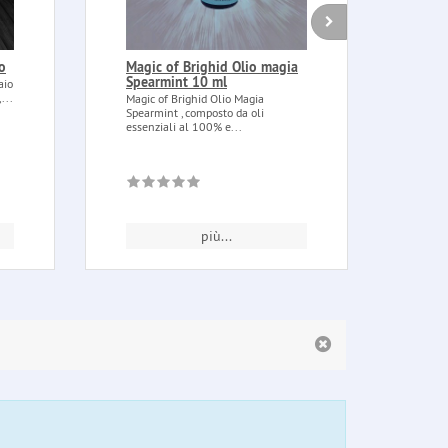
o
Magic of Brighid Olio magia
Pium
Spearmint 10 ml
in m
aio
...
Magic of Brighid Olio Magia
Piuma
Spearmint , composto da oli
metal
essenziali al 100% e...
inchio
più...