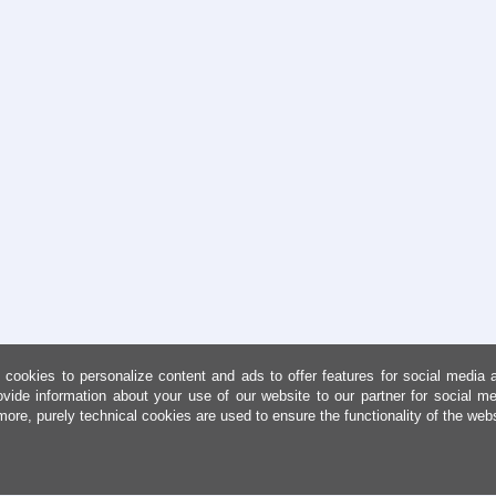
cookies to personalize content and ads to offer features for social media 
ovide information about your use of our website to our partner for social me
more, purely technical cookies are used to ensure the functionality of the web