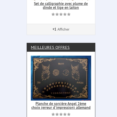
Set de calligraphie avec plume de
dinde et tige en laiton
+1
Afficher
MEILLEURES OFFRES
Planche de sorcière Angel 2ème
choix (erreur d'impression) allemand