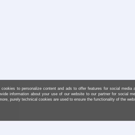
cookies to personalize content and ads to offer features for social media 
ovide information about your use of our website to our partner for social me
more, purely technical cookies are used to ensure the functionality of the web