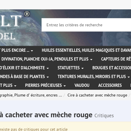
 PLUS ENCORE ...
HUILES ESSENTIELLES, HUILES MAGIQUES ET DAV
DIVINATION, PLANCHE OUI-JA, PENDULES ET PLUS
CAPTEURS DE RÊ
D'ÉLIXIR ET D'ALCHIMISTE
STATUETTES
BOUGIES ET ACCESSO
NDES À BASE DE PLANTES
TENTURES MURALES, MIROIRS ET PLUS
ET PLUS
PIERRES PRÉCIEUSES
VAUDOU
ACCESSOIRES
graphie, Plume d' écriture, encres ...
Cire à cacheter avec mèche rouge
 à cacheter avec mèche rouge
Critiques
existe pas de critiques pour cet article