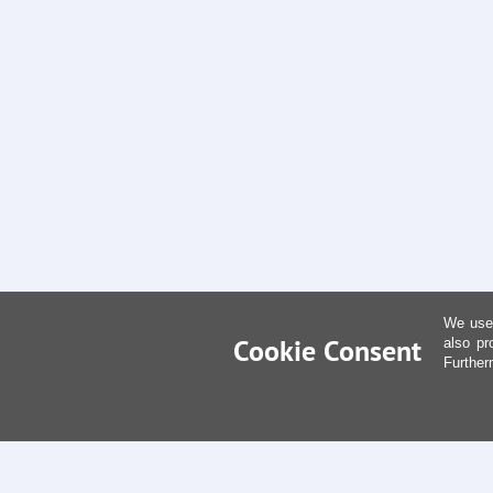
We use 
Cookie Consent
also pr
Further