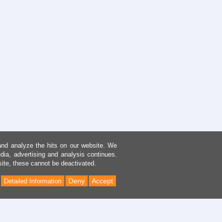
and analyze the hits on our website. We
dia, advertising and analysis continues.
site, these cannot be deactivated.
Deny
Accept
Detailed Information