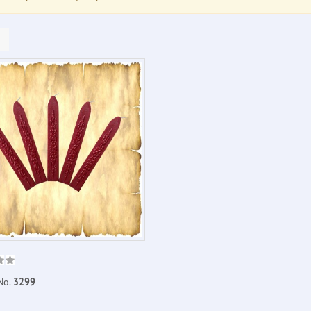
No.
3299