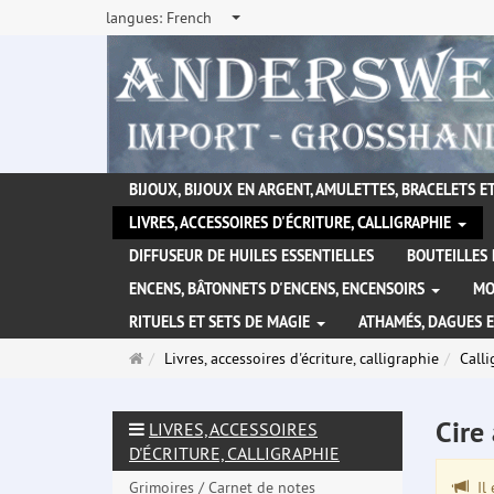
langues:
French
BIJOUX, BIJOUX EN ARGENT, AMULETTES, BRACELETS ET
LIVRES, ACCESSOIRES D'ÉCRITURE, CALLIGRAPHIE
DIFFUSEUR DE HUILES ESSENTIELLES
BOUTEILLES 
ENCENS, BÂTONNETS D'ENCENS, ENCENSOIRS
MO
RITUELS ET SETS DE MAGIE
ATHAMÉS, DAGUES 
Page
Livres, accessoires d'écriture, calligraphie
Calli
d'accueil
Cire
LIVRES, ACCESSOIRES
D'ÉCRITURE, CALLIGRAPHIE
Grimoires / Carnet de notes
Il 