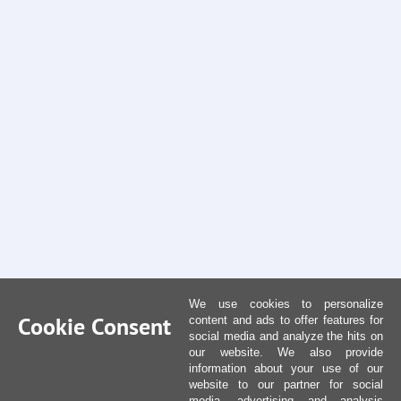
We use cookies to personalize
Cookie Consent
content and ads to offer features for
social media and analyze the hits on
our website. We also provide
information about your use of our
website to our partner for social
media, advertising and analysis