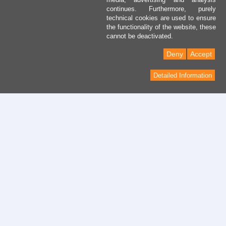
continues. Furthermore, purely
technical cookies are used to ensure
the functionality of the website, these
cannot be deactivated.
Deny
Accept
Detailed Information