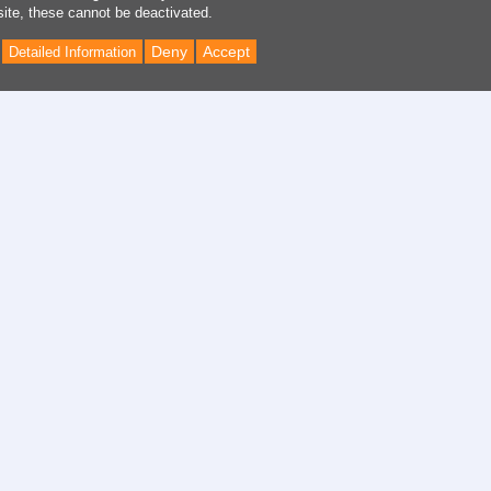
site, these cannot be deactivated.
Deny
Accept
Detailed Information
Back
to
Top