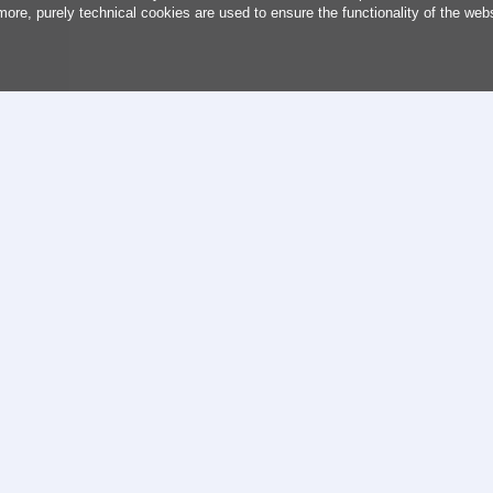
more, purely technical cookies are used to ensure the functionality of the web