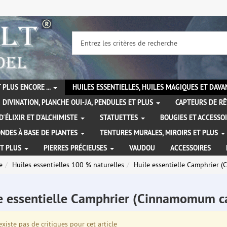
 PLUS ENCORE ...
HUILES ESSENTIELLES, HUILES MAGIQUES ET DAV
DIVINATION, PLANCHE OUI-JA, PENDULES ET PLUS
CAPTEURS DE RÊ
D'ÉLIXIR ET D'ALCHIMISTE
STATUETTES
BOUGIES ET ACCESSO
NDES À BASE DE PLANTES
TENTURES MURALES, MIROIRS ET PLUS
ET PLUS
PIERRES PRÉCIEUSES
VAUDOU
ACCESSOIRES
e
Huiles essentielles 100 % naturelles
Huile essentielle Camphrier
e essentielle Camphrier (Cinnamomum 
existe pas de critiques pour cet article