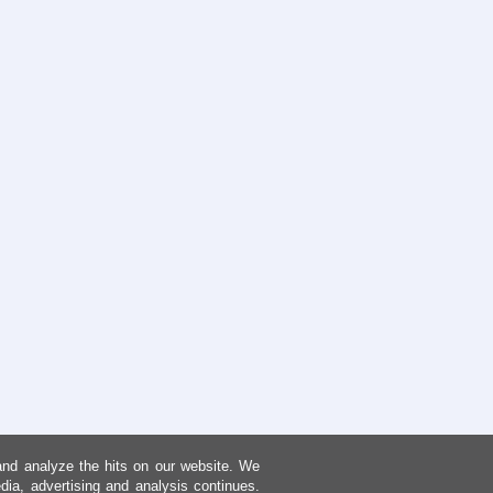
and analyze the hits on our website. We
dia, advertising and analysis continues.