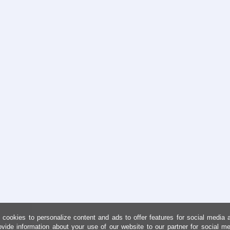
cookies to personalize content and ads to offer features for social media 
ovide information about your use of our website to our partner for social me