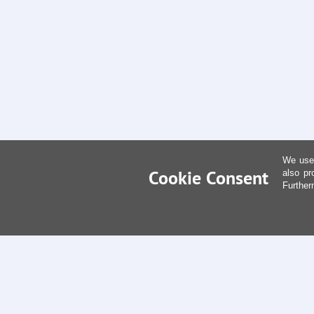
We use 
Cookie Consent
also pr
Further