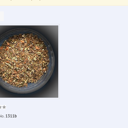
No.
1311b