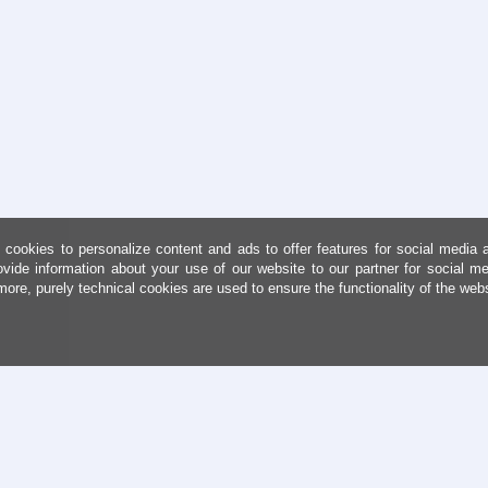
cookies to personalize content and ads to offer features for social media 
ovide information about your use of our website to our partner for social me
more, purely technical cookies are used to ensure the functionality of the web