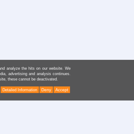
and analyze the hits on our website. We
dia, advertising and analysis continues.
site, these cannot be deactivated.
Deny
Accept
Detailed Information
Back
to
Top