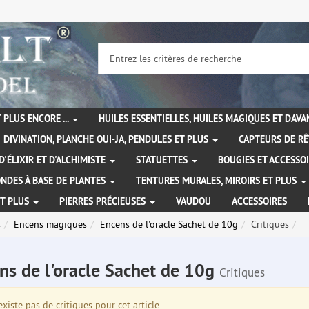
 PLUS ENCORE ...
HUILES ESSENTIELLES, HUILES MAGIQUES ET DAV
DIVINATION, PLANCHE OUI-JA, PENDULES ET PLUS
CAPTEURS DE RÊ
D'ÉLIXIR ET D'ALCHIMISTE
STATUETTES
BOUGIES ET ACCESSO
NDES À BASE DE PLANTES
TENTURES MURALES, MIROIRS ET PLUS
ET PLUS
PIERRES PRÉCIEUSES
VAUDOU
ACCESSOIRES
s
Encens magiques
Encens de l'oracle Sachet de 10g
Critiques
ns de l'oracle Sachet de 10g
Critiques
existe pas de critiques pour cet article