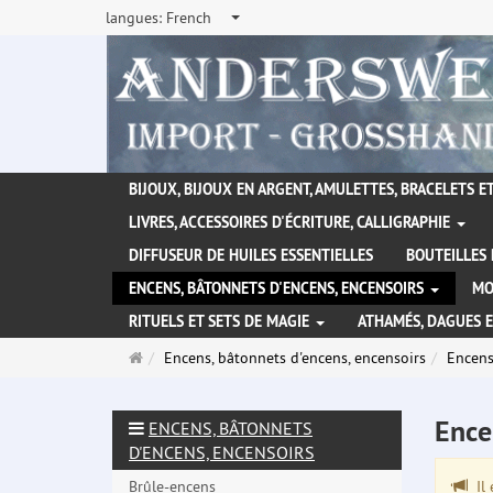
langues:
French
BIJOUX, BIJOUX EN ARGENT, AMULETTES, BRACELETS ET
LIVRES, ACCESSOIRES D'ÉCRITURE, CALLIGRAPHIE
DIFFUSEUR DE HUILES ESSENTIELLES
BOUTEILLES 
ENCENS, BÂTONNETS D'ENCENS, ENCENSOIRS
MO
RITUELS ET SETS DE MAGIE
ATHAMÉS, DAGUES 
Page
Encens, bâtonnets d'encens, encensoirs
Encen
d'accueil
Ence
ENCENS, BÂTONNETS
D'ENCENS, ENCENSOIRS
Brûle-encens
Il 