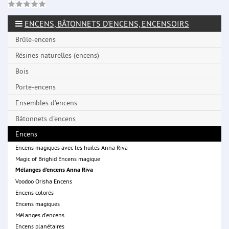
ENCENS, BÂTONNETS D'ENCENS, ENCENSOIRS
Brûle-encens
Résines naturelles (encens)
Bois
Porte-encens
Ensembles d'encens
Bâtonnets d'encens
Encens
Encens magiques avec les huiles Anna Riva
Magic of Brighid Encens magique
Mélanges d'encens Anna Riva
Voodoo Orisha Encens
Encens colorés
Encens magiques
Mélanges d'encens
Encens planétaires