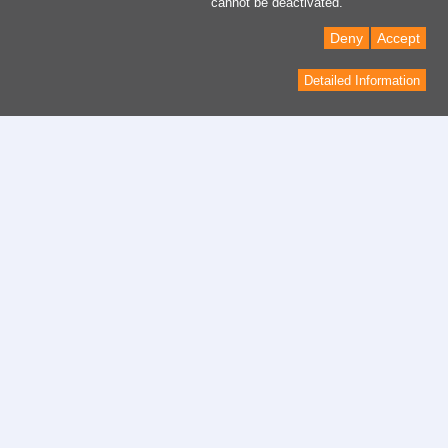
cannot be deactivated.
Deny
Accept
Detailed Information
Contact