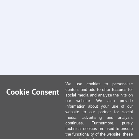
We use cookies to personalize
Cookie Consent
content and ads to offer features for
social media and analyze the hits on
our website. We also provide
information about your use of our
website to our partner for social
media, advertising and analysis
continues. Furthermore, purely
technical cookies are used to ensure
the functionality of the website, these