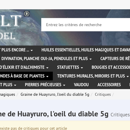
 PLUS ENCORE ...
HUILES ESSENTIELLES, HUILES MAGIQUES ET DAV
DIVINATION, PLANCHE OUI-JA, PENDULES ET PLUS
CAPTEURS DE RÊ
D'ÉLIXIR ET D'ALCHIMISTE
STATUETTES
BOUGIES ET ACCESSO
NDES À BASE DE PLANTES
TENTURES MURALES, MIROIRS ET PLUS
ET PLUS
PIERRES PRÉCIEUSES
VAUDOU
ACCESSOIRES
magiques
Graine de Huayruro, l'oeil du diable 5g
Critiques
ne de Huayruro, l'oeil du diable 5g
Critiques
existe pas de critiques pour cet article