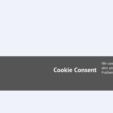
We use 
Cookie Consent
also pr
Further