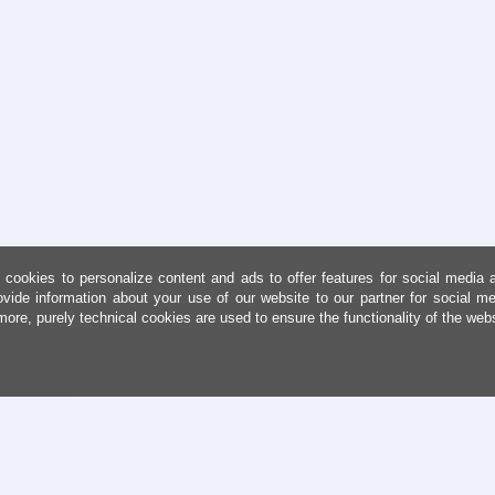
cookies to personalize content and ads to offer features for social media 
ovide information about your use of our website to our partner for social me
more, purely technical cookies are used to ensure the functionality of the web