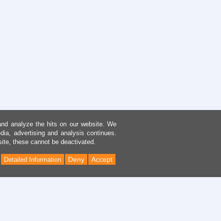
and analyze the hits on our website. We
dia, advertising and analysis continues.
site, these cannot be deactivated.
Deny
Accept
Detailed Information
Back
to