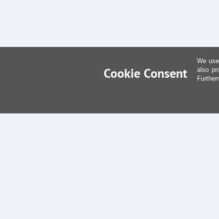
We use 
Cookie Consent
also pr
Further