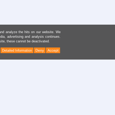
and analyze the hits on our website. We
dia, advertising and analysis continues.
site, these cannot be deactivated.
Deny
Accept
Detailed Information
Back
to
Top