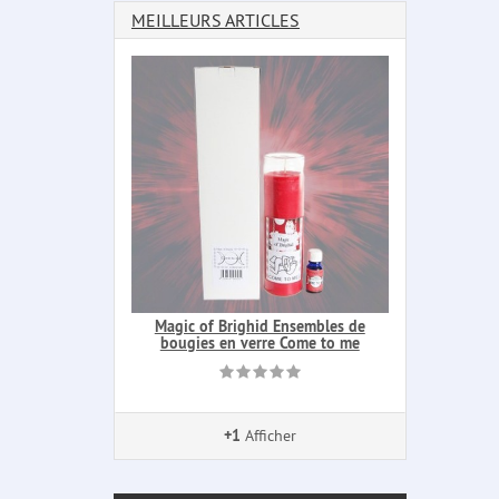
MEILLEURS ARTICLES
Magic of Brighid Ensembles de
bougies en verre Come to me
+1
Afficher