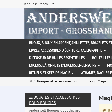
langues:
French
BIJOUX, BIJOUX EN ARGENT, AMULETTES, BRACELETS ET
LIVRES, ACCESSOIRES D'ÉCRITURE, CALLIGRAPHIE
DIFFUSEUR DE HUILES ESSENTIELLES
BOUTEILLES 
ENCENS, BÂTONNETS D'ENCENS, ENCENSOIRS
MO
RITUELS ET SETS DE MAGIE
ATHAMÉS, DAGUES 
Page
Bougies et accessoires pour bougies
Magic of
d'accueil
Magi
BOUGIES ET ACCESSOIRES
POUR BOUGIES
Anderswelt Bougies d'apothicaire
Il 