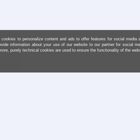
cookies to personalize content and ads to offer features for social media 
ovide information about your use of our website to our partner for social me
more, purely technical cookies are used to ensure the functionality of the web