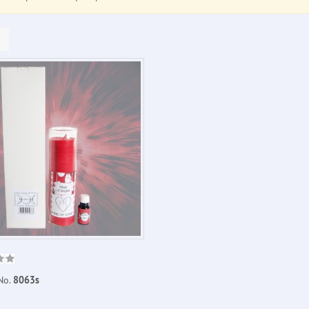
No.
8063s