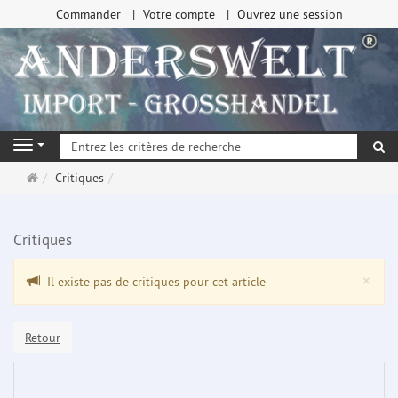
Commander
Votre compte
Ouvrez une session
Re
Navigation
Page
Critiques
d'accueil
Critiques
Clo
×
Il existe pas de critiques pour cet article
Retour