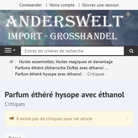
Commander
Votre compte
Ouvrez une session
Re
Navigation
Page
Huiles essentielles, Huiles magiques et davantage
d'accueil
Parfums éthéré (Ätherische Düfte) avec éthanol ...
Parfum éthéré hysope avec éthanol
Critiques
Parfum éthéré hysope avec éthanol
Critiques
Clo
×
Il existe pas de critiques pour cet article