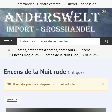
Commander
Votre compte
Ouvrez une session
Re
Navigation
Page
Encens, bâtonnets d'encens, encensoirs
Encens
d'accueil
Encens magiques
Encens de la Nuit rude
Critiques
Encens de la Nuit rude
Critiques
Clo
×
Il existe pas de critiques pour cet article
Retour