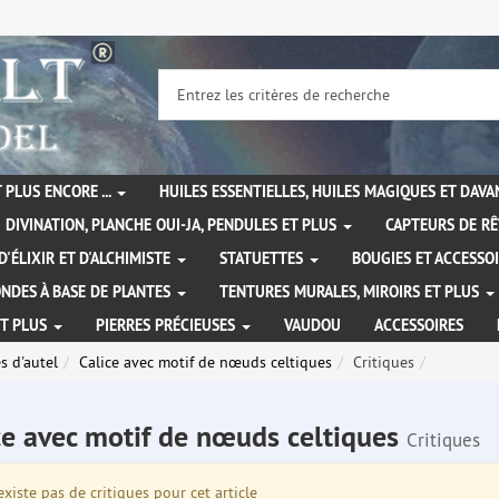
 PLUS ENCORE ...
HUILES ESSENTIELLES, HUILES MAGIQUES ET DAV
DIVINATION, PLANCHE OUI-JA, PENDULES ET PLUS
CAPTEURS DE RÊ
D'ÉLIXIR ET D'ALCHIMISTE
STATUETTES
BOUGIES ET ACCESSO
NDES À BASE DE PLANTES
TENTURES MURALES, MIROIRS ET PLUS
ET PLUS
PIERRES PRÉCIEUSES
VAUDOU
ACCESSOIRES
es d'autel
Calice avec motif de nœuds celtiques
Critiques
ce avec motif de nœuds celtiques
Critiques
existe pas de critiques pour cet article