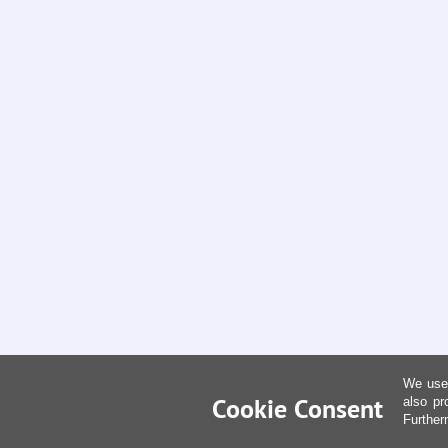
We use 
Cookie Consent
also pr
Further