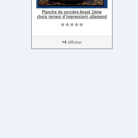
Planche de sorcière Angel 2ème
choix (erreur d'impression) allemand
+4
Afficher