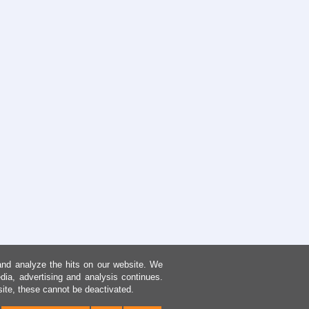
and analyze the hits on our website. We
dia, advertising and analysis continues.
site, these cannot be deactivated.