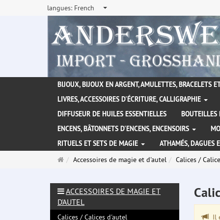
langues:
French
BIJOUX, BIJOUX EN ARGENT, AMULETTES, BRACELETS ET
LIVRES, ACCESSOIRES D'ÉCRITURE, CALLIGRAPHIE
DIFFUSEUR DE HUILES ESSENTIELLES
BOUTEILLES 
ENCENS, BÂTONNETS D'ENCENS, ENCENSOIRS
MO
RITUELS ET SETS DE MAGIE
ATHAMÉS, DAGUES 
Page
Accessoires de magie et d'autel
Calices / Calic
d'accueil
Cali
ACCESSOIRES DE MAGIE ET
D'AUTEL
Calices / Calices d'autel
Il 