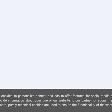
cookies to personalize content and ads to offer features for social media 
ovide information about your use of our website to our partner for social me
more, purely technical cookies are used to ensure the functionality of the web