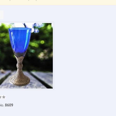
No.
8609