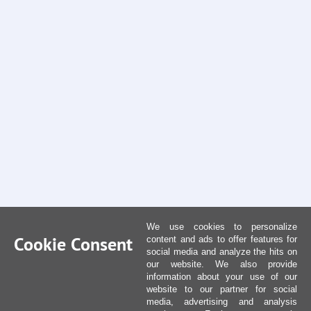
We use cookies to personalize
Cookie Consent
content and ads to offer features for
social media and analyze the hits on
our website. We also provide
information about your use of our
website to our partner for social
media, advertising and analysis