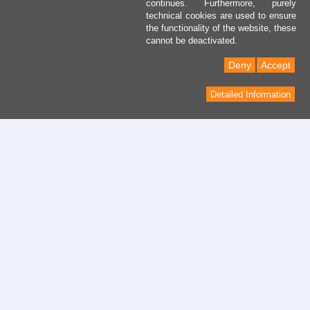
continues. Furthermore, purely
technical cookies are used to ensure
the functionality of the website, these
cannot be deactivated.
Deny
Accept
Detailed Information