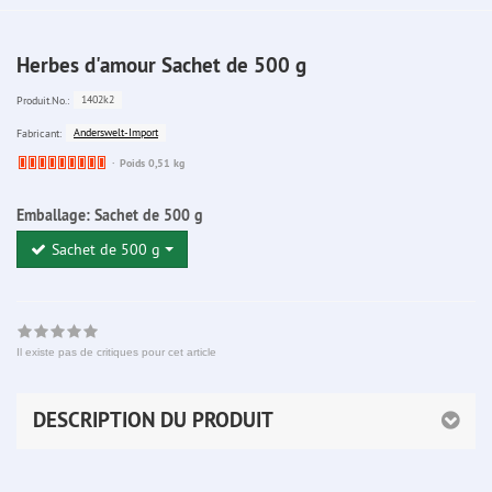
Herbes d'amour Sachet de 500 g
1402k2
Produit.No.:
Anderswelt-Import
Fabricant:
Ware
Poids 0,51 kg
bereits
nachbestellt
Emballage:
Sachet de 500 g
Sachet de 500 g
Il existe pas de critiques pour cet article
DESCRIPTION DU PRODUIT