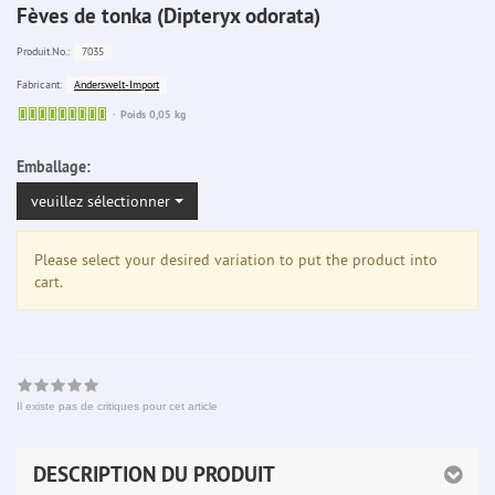
Fèves de tonka (Dipteryx odorata)
7035
Produit.No.:
Anderswelt-Import
Fabricant:
Sofort
Poids 0,05 kg
lieferbar
Emballage:
veuillez sélectionner
Please select your desired variation to put the product into
cart.
Il existe pas de critiques pour cet article
DESCRIPTION DU PRODUIT