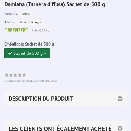
Damiana (Turnera diffusa) Sachet de 500 g
7046k2
Produit.No.:
Anderswelt-Import
Fabricant:
Sofort
Poids 0,51 kg
lieferbar
Emballage:
Sachet de 500 g
Sachet de 500 g
Il existe pas de critiques pour cet article
DESCRIPTION DU PRODUIT
LES CLIENTS ONT ÉGALEMENT ACHETÉ