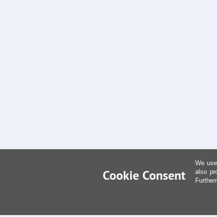
We use 
Cookie Consent
also pr
Further