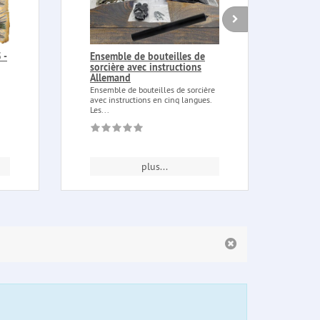
 -
Ensemble de bouteilles de
Mort
sorcière avec instructions
de p
Allemand
Morti
palmie
Ensemble de bouteilles de sorcière
avec 
avec instructions en cinq langues.
Les...
plus...