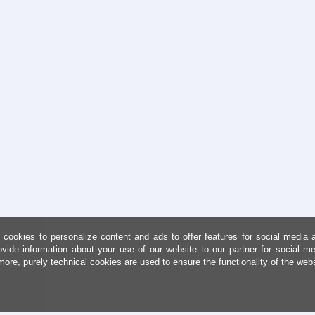
cookies to personalize content and ads to offer features for social media 
ovide information about your use of our website to our partner for social me
more, purely technical cookies are used to ensure the functionality of the web