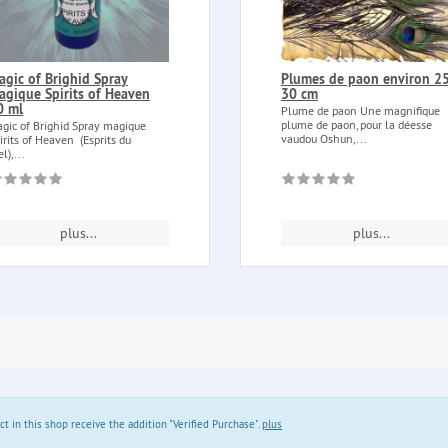
agic of Brighid Spray
Plumes de paon environ 25
agique Spirits of Heaven
30 cm
0 ml
Plume de paon Une magnifique
plume de paon, pour la déesse
gic of Brighid Spray magique
vaudou Oshun,...
irits of Heaven (Esprits du
el),...
plus...
plus...
in this shop receive the addition "Verified Purchase".
plus