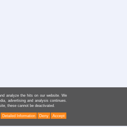
and analyze the hits on our website. We
dia, advertising and analysis continues.
site, these cannot be deactivated.
Deny
Accept
Detailed Information