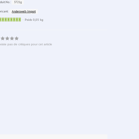
3721g
duit.No.:
Anderswelt-Import
ricant:
Sofort
Poids 0,05 kg
lieferbar
existe pas de critiques pour cet article