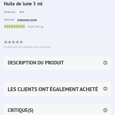
Huile de lune 5 ml
3834
Produit.No.:
Anderswelt-Import
Fabricant:
Sofort
Poids 0,05 kg
lieferbar
Il existe pas de critiques pour cet article
DESCRIPTION DU PRODUIT
LES CLIENTS ONT ÉGALEMENT ACHETÉ
CRITIQUE(S)