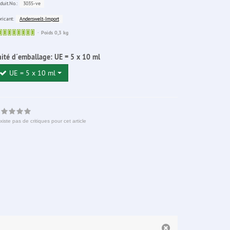
3035-ve
duit.No.:
Anderswelt-Import
ricant:
Sofort
Poids 0,3 kg
lieferbar
ité d´emballage:
UE = 5 x 10 ml
UE = 5 x 10 ml
existe pas de critiques pour cet article