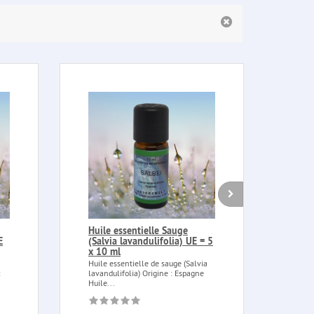
Huile essentielle Sauge
Poig
E
(Salvia lavandulifolia) UE = 5
Poign
x 10 ml
Poign
Huile essentielle de sauge (Salvia
:
lavandulifolia) Origine : Espagne
Huile...