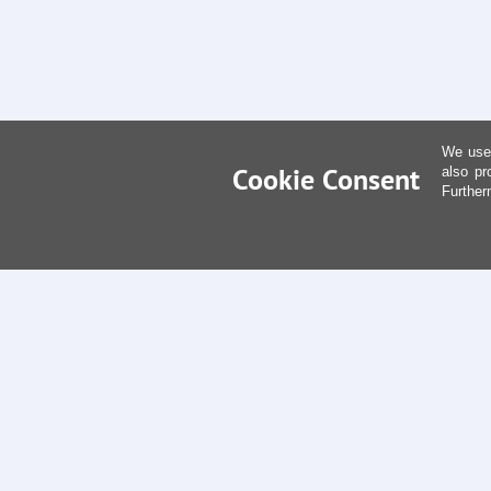
We use 
Cookie Consent
also pr
Further