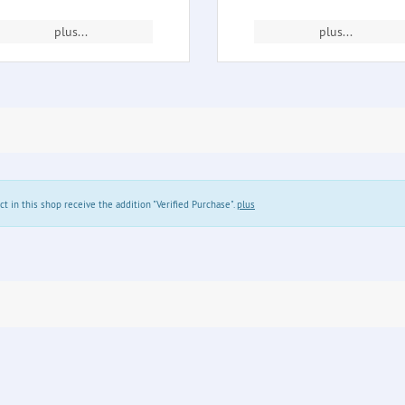
plus...
plus...
in this shop receive the addition "Verified Purchase".
plus