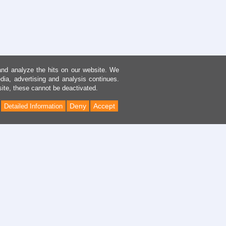
and analyze the hits on our website. We
dia, advertising and analysis continues.
site, these cannot be deactivated.
Deny
Accept
Detailed Information
Back
to
Top