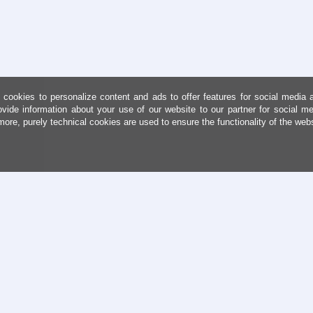
cookies to personalize content and ads to offer features for social media 
ovide information about your use of our website to our partner for social me
more, purely technical cookies are used to ensure the functionality of the web