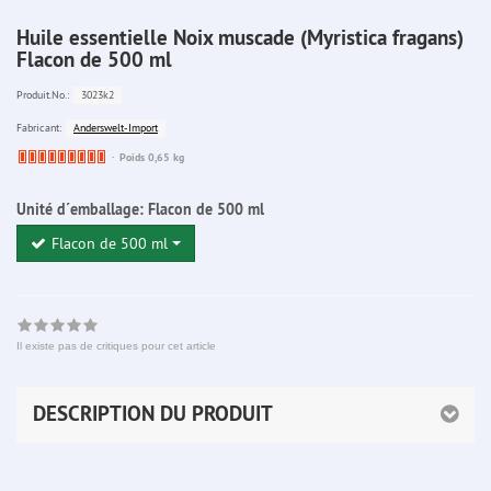
Huile essentielle Noix muscade (Myristica fragans)
Flacon de 500 ml
3023k2
Produit.No.:
Anderswelt-Import
Fabricant:
Ware
Poids 0,65 kg
bereits
nachbestellt
Unité d´emballage:
Flacon de 500 ml
Flacon de 500 ml
Il existe pas de critiques pour cet article
DESCRIPTION DU PRODUIT