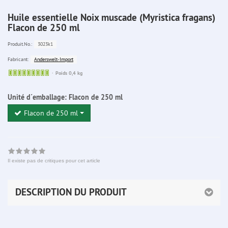
Huile essentielle Noix muscade (Myristica fragans)
Flacon de 250 ml
3023k1
Produit.No.:
Anderswelt-Import
Fabricant:
Sofort
Poids 0,4 kg
lieferbar
Unité d´emballage:
Flacon de 250 ml
Flacon de 250 ml
Il existe pas de critiques pour cet article
DESCRIPTION DU PRODUIT