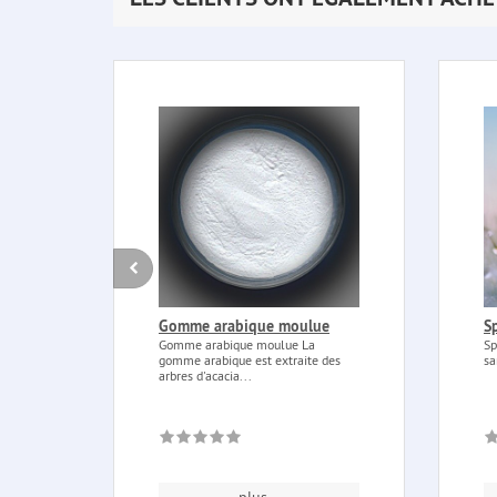
Gomme arabique moulue
Sp
Gomme arabique moulue La
Sp
gomme arabique est extraite des
sa
arbres d'acacia...
plus...