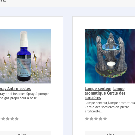
ray Anti insectes
Lampe senteur, lampe
aromatique Cercle des
ray anti-insectes Spray à pompe
sorcières
ns gaz propulseur à base...
Lampe senteur, lampe aromatiqu
Cercle des sorcières en pierre
artificielle...
plus...
plus...