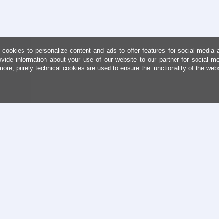
cookies to personalize content and ads to offer features for social media 
ovide information about your use of our website to our partner for social me
more, purely technical cookies are used to ensure the functionality of the web