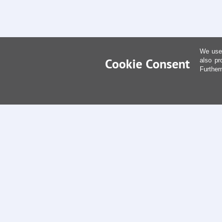
We use 
Cookie Consent
also pr
Further