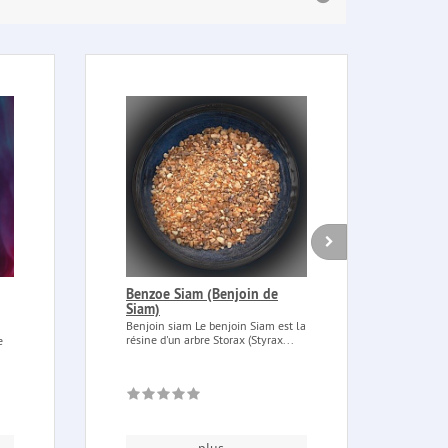
Benzoe Siam (Benjoin de
Méla
Siam)
cha
Benjoin siam Le benjoin Siam est la
Mélan
résine d'un arbre Storax (Styrax...
(méla
e
d'enc
plus...