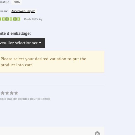
3046
duit.No.:
Anderswelt-Import
ricant:
Sofort
Poids 0,05 kg
lieferbar
ité d´emballage:
veuillez sélectionner
Please select your desired variation to put the
product into cart.
existe pas de critiques pour cet article