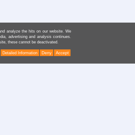
and analyze the hits on our website. We
dia, advertising and analysis continues.
site, these cannot be deactivated.
Deny
Accept
Detailed Information
Back
to
Top